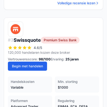
Volledige recensie lezen
Swissquote
#
3
Premium Swiss Bank
4.6
/5
120,000 handelaren kozen deze broker
Vertrouwensscore:
98
/100
Ervaring:
25
jaren
Begin met handelen
Handelskosten
Min. storting
Variable
$1000
Platformen
Regulering
Advanced Trader,
FINMA, FCA, DFSA,