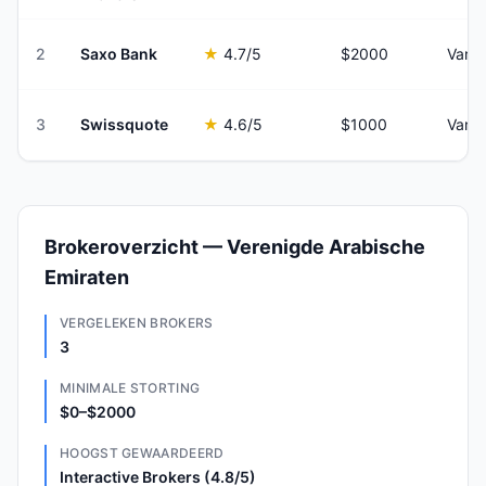
2
Saxo Bank
★
4.7
/5
$2000
Varia
3
Swissquote
★
4.6
/5
$1000
Varia
Brokeroverzicht — Verenigde Arabische
Emiraten
VERGELEKEN BROKERS
3
MINIMALE STORTING
$0–$2000
HOOGST GEWAARDEERD
Interactive Brokers (4.8/5)