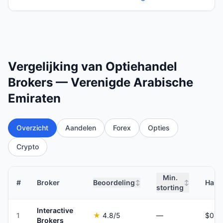
Vergelijking van Optiehandel
Brokers — Verenigde Arabische
Emiraten
Overzicht
Aandelen
Forex
Opties
Crypto
Min.
#
Broker
Beoordeling
Hand
↕
↕
storting
Interactive
1
★
4.8
/5
—
Brokers