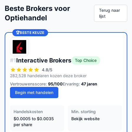
Beste Brokers voor
Terug naar
Optiehandel
lijst
🏆
BESTE KEUZE
Interactive Brokers
#
1
Top Choice
4.8
/5
282,528 handelaren kozen deze broker
Vertrouwensscore:
95
/100
Ervaring:
47
jaren
Begin met handelen
Handelskosten
Min. storting
$0.0005 to $0.0035
Bekijk website
per share