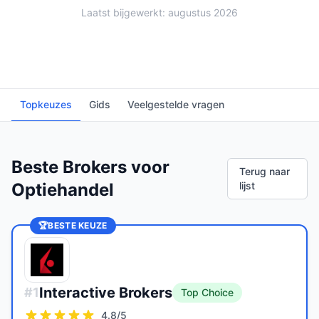
Laatst bijgewerkt: augustus 2026
Topkeuzes
Gids
Veelgestelde vragen
Beste Brokers voor
Terug naar
Optiehandel
lijst
🏆
BESTE KEUZE
Interactive Brokers
#
1
Top Choice
4.8
/5