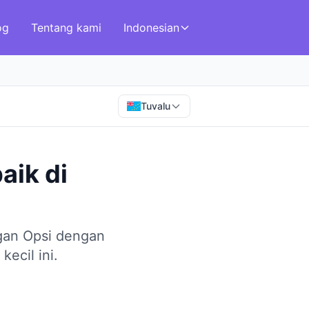
og
Tentang kami
Indonesian
Tuvalu
baik
di
gan Opsi dengan
kecil ini.