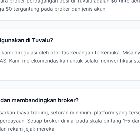
ara broker perdagangan opsi di Tuvalu adalah $0 (Interact
ga $0 tergantung pada broker dan jenis akun.
igunakan di Tuvalu?
s kami diregulasi oleh otoritas keuangan terkemuka. Misalnya
S. Kami merekomendasikan untuk selalu memverifikasi sta
i dan membandingkan broker?
arkan biaya trading, setoran minimum, platform yang terse
ercayaan. Setiap broker dinilai pada skala bintang 1-5 dan
dan rekam jejak mereka.