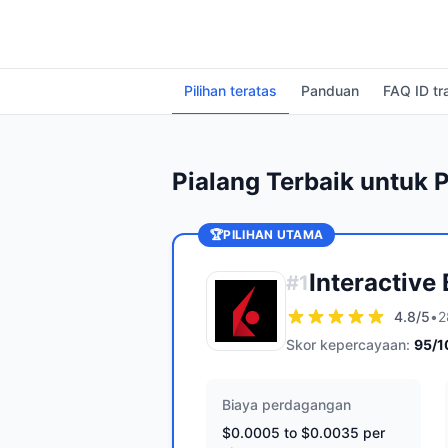
Pilihan teratas
Panduan
FAQ ID tr
Pialang Terbaik untuk
🏆
PILIHAN UTAMA
Interactive
#
1
4.8
/5
•
2
Skor kepercayaan:
95
/1
Biaya perdagangan
$0.0005 to $0.0035 per