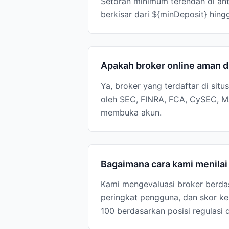
Setoran minimum terendah di ant
berkisar dari ${minDeposit} hing
Apakah broker online aman d
Ya, broker yang terdaftar di situ
oleh SEC, FINRA, FCA, CySEC, MA
membuka akun.
Bagaimana cara kami menila
Kami mengevaluasi broker berdas
peringkat pengguna, dan skor kep
100 berdasarkan posisi regulasi 