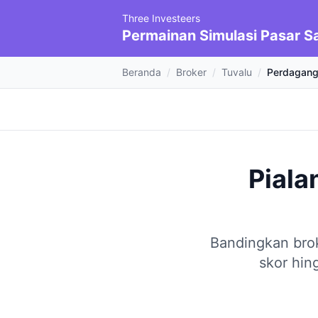
Three Investeers
Permainan Simulasi Pasar 
Beranda
/
Broker
/
Tuvalu
/
Perdagang
Piala
Bandingkan bro
skor hin