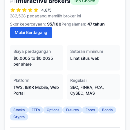
Interactive Brokers
#
1
Top Choice
4.8
/5
282,528 pedagang memilih broker ini
Skor kepercayaan:
95
/100
Pengalaman:
47
tahun
Mulai Berdagang
Biaya perdagangan
Setoran minimum
$0.0005 to $0.0035
Lihat situs web
per share
Platform
Regulasi
TWS, IBKR Mobile, Web
SEC, FINRA, FCA,
Portal
CySEC, MAS
Stocks
ETFs
Options
Futures
Forex
Bonds
Crypto