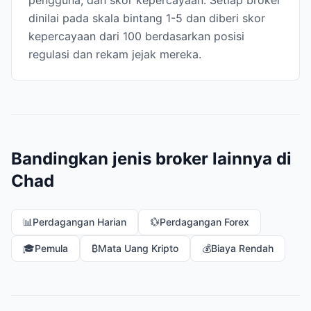
pengguna, dan skor kepercayaan. Setiap broker
dinilai pada skala bintang 1-5 dan diberi skor
kepercayaan dari 100 berdasarkan posisi
regulasi dan rekam jejak mereka.
Bandingkan jenis broker lainnya di
Chad
📊
Perdagangan Harian
💱
Perdagangan Forex
🎓
Pemula
₿
Mata Uang Kripto
💰
Biaya Rendah