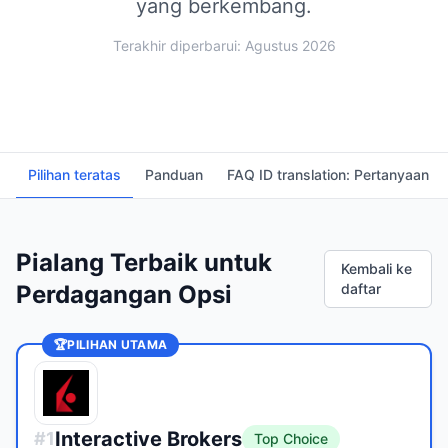
yang berkembang.
Terakhir diperbarui: Agustus 2026
Pilihan teratas
Panduan
FAQ ID translation: Pertanyaan 
Pialang Terbaik untuk
Kembali ke
Perdagangan Opsi
daftar
🏆
PILIHAN UTAMA
Interactive Brokers
#
1
Top Choice