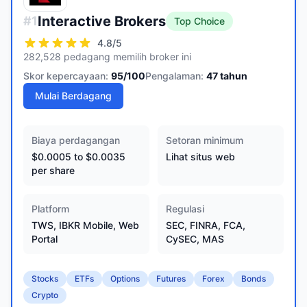
Interactive Brokers
#
1
Top Choice
4.8
/5
282,528 pedagang memilih broker ini
Skor kepercayaan:
95
/100
Pengalaman:
47
tahun
Mulai Berdagang
Biaya perdagangan
Setoran minimum
$0.0005 to $0.0035
Lihat situs web
per share
Platform
Regulasi
TWS, IBKR Mobile, Web
SEC, FINRA, FCA,
Portal
CySEC, MAS
Stocks
ETFs
Options
Futures
Forex
Bonds
Crypto