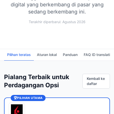
digital yang berkembang di pasar yang
sedang berkembang ini.
Terakhir diperbarui: Agustus 2026
Pilihan teratas
Aturan lokal
Panduan
FAQ ID translati
Pialang Terbaik untuk
Kembali ke
Perdagangan Opsi
daftar
🏆
PILIHAN UTAMA