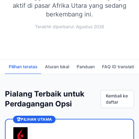
aktif di pasar Afrika Utara yang sedang
berkembang ini.
Terakhir diperbarui: Agustus 2026
Pilihan teratas
Aturan lokal
Panduan
FAQ ID translati
Pialang Terbaik untuk
Kembali ke
Perdagangan Opsi
daftar
🏆
PILIHAN UTAMA