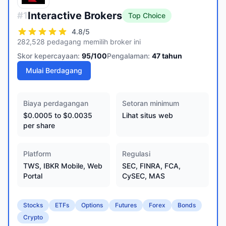
Interactive Brokers
#
1
Top Choice
4.8
/5
282,528 pedagang memilih broker ini
Skor kepercayaan:
95
/100
Pengalaman:
47
tahun
Mulai Berdagang
Biaya perdagangan
Setoran minimum
$0.0005 to $0.0035
Lihat situs web
per share
Platform
Regulasi
TWS, IBKR Mobile, Web
SEC, FINRA, FCA,
Portal
CySEC, MAS
Stocks
ETFs
Options
Futures
Forex
Bonds
Crypto