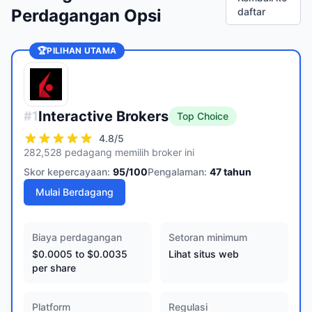
Perdagangan Opsi
daftar
🏆
PILIHAN UTAMA
Interactive Brokers
#
1
Top Choice
4.8
/5
282,528 pedagang memilih broker ini
Skor kepercayaan:
95
/100
Pengalaman:
47
tahun
Mulai Berdagang
Biaya perdagangan
Setoran minimum
$0.0005 to $0.0035
Lihat situs web
per share
Platform
Regulasi