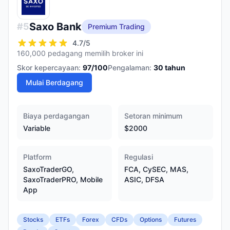
Saxo Bank
#
5
Premium Trading
4.7
/5
160,000 pedagang memilih broker ini
Skor kepercayaan:
97
/100
Pengalaman:
30
tahun
Mulai Berdagang
Biaya perdagangan
Setoran minimum
Variable
$2000
Platform
Regulasi
SaxoTraderGO,
FCA, CySEC, MAS,
SaxoTraderPRO, Mobile
ASIC, DFSA
App
Stocks
ETFs
Forex
CFDs
Options
Futures