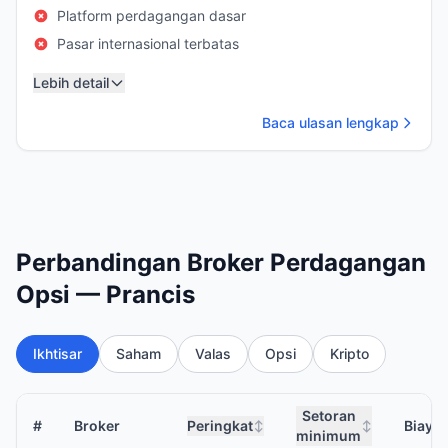
Platform perdagangan dasar
Pasar internasional terbatas
Lebih detail
Baca ulasan lengkap
Perbandingan Broker Perdagangan
Opsi — Prancis
Ikhtisar
Saham
Valas
Opsi
Kripto
Setoran
#
Broker
Peringkat
Biaya
↕
↕
minimum