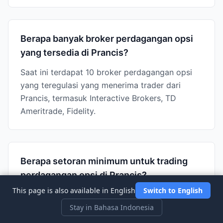
Berapa banyak broker perdagangan opsi
yang tersedia di Prancis?
Saat ini terdapat 10 broker perdagangan opsi
yang teregulasi yang menerima trader dari
Prancis, termasuk Interactive Brokers, TD
Ameritrade, Fidelity.
Berapa setoran minimum untuk trading
perdagangan opsi di Prancis?
This page is also available in English
Switch to English
Setoran minimum terendah di antara broker
perdagangan opsi di Prancis adalah $0
Stay in Bahasa Indonesia
(Interactive Brokers). Setoran minimum berkisar