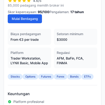
4.6
/5
85,000 pedagang memilih broker ini
Skor kepercayaan:
95
/100
Pengalaman:
17
tahun
Mulai Berdagang
Biaya perdagangan
Setoran minimum
From €3 per trade
$3000
Platform
Regulasi
Trader Workstation,
AFM, BaFin, FCA,
LYNX Basic, Mobile App
FINMA
Stocks
Options
Futures
Forex
Bonds
ETFs
Keuntungan
Platform profesional