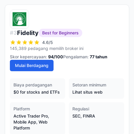
Fidelity
#
3
Best for Beginners
4.6
/5
145,389 pedagang memilih broker ini
Skor kepercayaan:
94
/100
Pengalaman:
77
tahun
Mulai Berdagang
Biaya perdagangan
Setoran minimum
$0 for stocks and ETFs
Lihat situs web
Platform
Regulasi
Active Trader Pro,
SEC, FINRA
Mobile App, Web
Platform