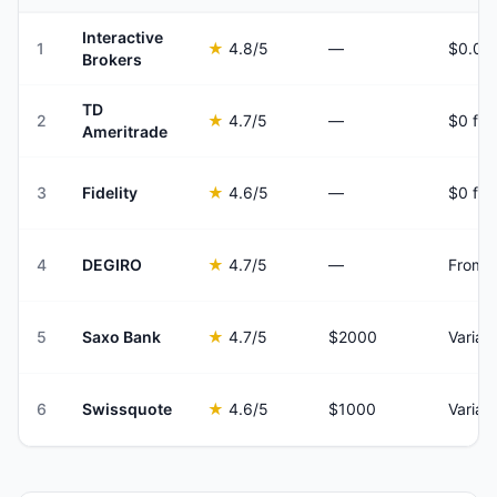
Interactive
1
★
4.8
/5
—
Brokers
TD
2
★
4.7
/5
—
$0 for
Ameritrade
3
Fidelity
★
4.6
/5
—
$0 for
4
DEGIRO
★
4.7
/5
—
From €
5
Saxo Bank
★
4.7
/5
$2000
Variab
6
Swissquote
★
4.6
/5
$1000
Variab