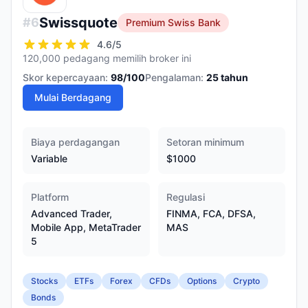
Swissquote
#
6
Premium Swiss Bank
4.6
/5
120,000 pedagang memilih broker ini
Skor kepercayaan:
98
/100
Pengalaman:
25
tahun
Mulai Berdagang
Biaya perdagangan
Setoran minimum
Variable
$1000
Platform
Regulasi
Advanced Trader,
FINMA, FCA, DFSA,
Mobile App, MetaTrader
MAS
5
Stocks
ETFs
Forex
CFDs
Options
Crypto
Bonds