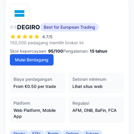
DEGIRO
#
4
Best for European Trading
4.7
/5
150,000 pedagang memilih broker ini
Skor kepercayaan:
95
/100
Pengalaman:
15
tahun
Mulai Berdagang
Biaya perdagangan
Setoran minimum
From €0.50 per trade
Lihat situs web
Platform
Regulasi
Web Platform, Mobile
AFM, DNB, BaFin, FCA
App
Stocks
ETFs
Bonds
Options
Futures