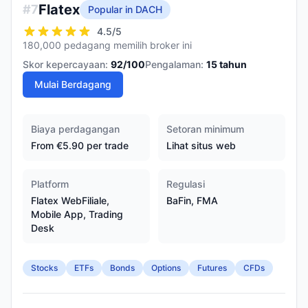
Flatex
#
7
Popular in DACH
4.5
/5
180,000 pedagang memilih broker ini
Skor kepercayaan:
92
/100
Pengalaman:
15
tahun
Mulai Berdagang
Biaya perdagangan
Setoran minimum
From €5.90 per trade
Lihat situs web
Platform
Regulasi
Flatex WebFiliale,
BaFin, FMA
Mobile App, Trading
Desk
Stocks
ETFs
Bonds
Options
Futures
CFDs