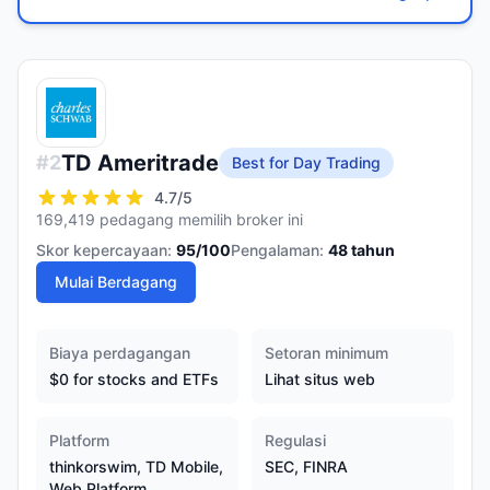
TD Ameritrade
#
2
Best for Day Trading
4.7
/5
169,419 pedagang memilih broker ini
Skor kepercayaan:
95
/100
Pengalaman:
48
tahun
Mulai Berdagang
Biaya perdagangan
Setoran minimum
$0 for stocks and ETFs
Lihat situs web
Platform
Regulasi
thinkorswim, TD Mobile,
SEC, FINRA
Web Platform