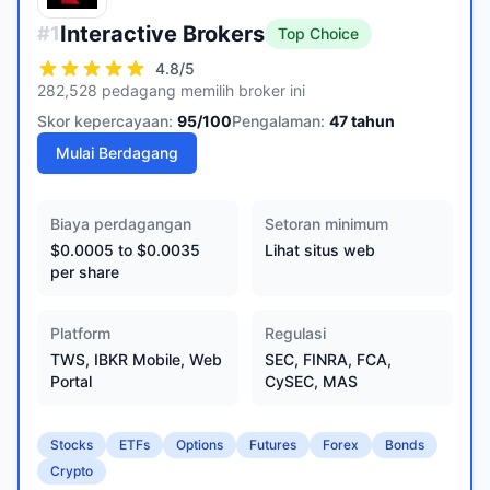
Interactive Brokers
#
1
Top Choice
4.8
/5
282,528 pedagang memilih broker ini
Skor kepercayaan:
95
/100
Pengalaman:
47
tahun
Mulai Berdagang
Biaya perdagangan
Setoran minimum
$0.0005 to $0.0035
Lihat situs web
per share
Platform
Regulasi
TWS, IBKR Mobile, Web
SEC, FINRA, FCA,
Portal
CySEC, MAS
Stocks
ETFs
Options
Futures
Forex
Bonds
Crypto