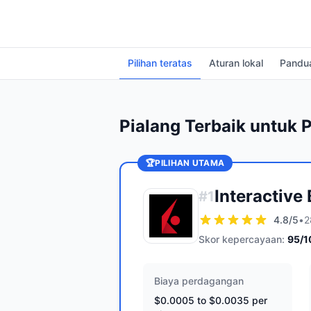
Pilihan teratas
Aturan lokal
Pandu
Pialang Terbaik untuk
🏆
PILIHAN UTAMA
Interactive
#
1
4.8
/5
•
2
Skor kepercayaan:
95
/1
Biaya perdagangan
$0.0005 to $0.0035 per