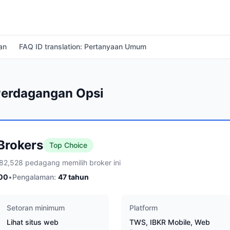
an
FAQ ID translation: Pertanyaan Umum
 Perdagangan Opsi
 Brokers
Top Choice
82,528 pedagang memilih broker ini
00
•
Pengalaman:
47
tahun
Setoran minimum
Platform
Lihat situs web
TWS, IBKR Mobile, Web