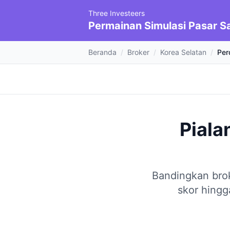
Three Investeers
Permainan Simulasi Pasar 
Beranda
/
Broker
/
Korea Selatan
/
Per
Piala
Bandingkan bro
skor hingg