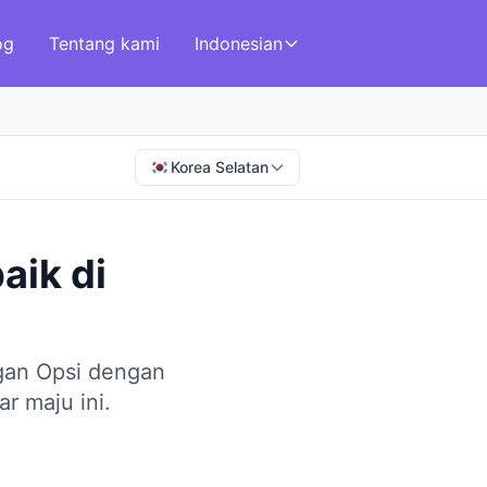
og
Tentang kami
Indonesian
Korea Selatan
baik
di
gan Opsi dengan
r maju ini.