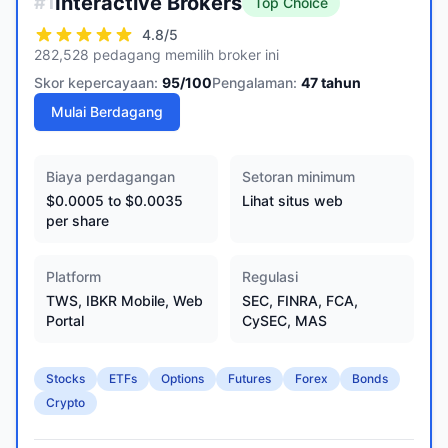
Interactive Brokers
#
1
Top Choice
4.8
/5
282,528 pedagang memilih broker ini
Skor kepercayaan:
95
/100
Pengalaman:
47
tahun
Mulai Berdagang
Biaya perdagangan
Setoran minimum
$0.0005 to $0.0035
Lihat situs web
per share
Platform
Regulasi
TWS, IBKR Mobile, Web
SEC, FINRA, FCA,
Portal
CySEC, MAS
Stocks
ETFs
Options
Futures
Forex
Bonds
Crypto