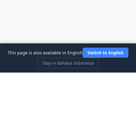
This page is also available in English
Switch to English
Stay in Bahasa Indonesia
Three Investeers
Pelajari perdagangan dan keuangan dengan permainan
simulasi pasar saham yang paling ramah pemula.