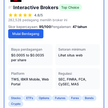
Interactive Brokers
#
1
Top Choice
4.8
/5
282,528 pedagang memilih broker ini
Skor kepercayaan:
95
/100
Pengalaman:
47
tahun
Mulai Berdagang
Biaya perdagangan
Setoran minimum
$0.0005 to $0.0035
Lihat situs web
per share
Platform
Regulasi
TWS, IBKR Mobile, Web
SEC, FINRA, FCA,
Portal
CySEC, MAS
Stocks
ETFs
Options
Futures
Forex
Bonds
Crypto