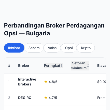
Perbandingan Broker Perdagangan
Opsi — Bulgaria
Ikhtisar
Saham
Valas
Opsi
Kripto
Setoran
#
Broker
Peringkat
Biaya 
↕
↕
minimum
Interactive
1
★
4.8
/5
—
Brokers
2
DEGIRO
★
4.7
/5
—
From €0