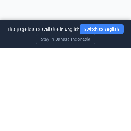
This page is also available in English
Switch to English
Stay in Bahasa Indonesia
Three Investeers
Pelajari perdagangan dan keuangan dengan permainan
simulasi pasar saham yang paling ramah pemula.
Tautan Cepat