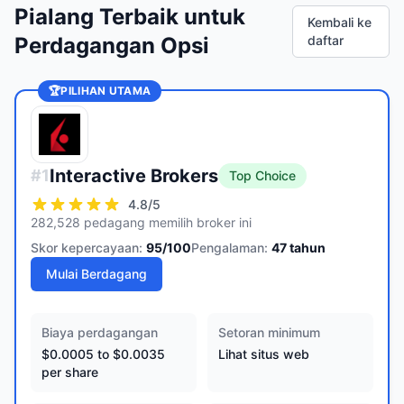
Pialang Terbaik untuk
Kembali ke
Perdagangan Opsi
daftar
🏆
PILIHAN UTAMA
Interactive Brokers
#
1
Top Choice
4.8
/5
282,528 pedagang memilih broker ini
Skor kepercayaan:
95
/100
Pengalaman:
47
tahun
Mulai Berdagang
Biaya perdagangan
Setoran minimum
$0.0005 to $0.0035
Lihat situs web
per share