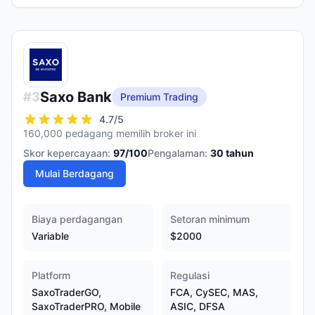
Saxo Bank
#
3
Premium Trading
4.7
/5
160,000 pedagang memilih broker ini
Skor kepercayaan:
97
/100
Pengalaman:
30
tahun
Mulai Berdagang
Biaya perdagangan
Setoran minimum
Variable
$2000
Platform
Regulasi
SaxoTraderGO,
FCA, CySEC, MAS,
SaxoTraderPRO, Mobile
ASIC, DFSA