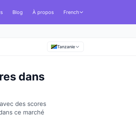
rs
Blog
À propos
French
Tanzanie
tres
dans
 avec des scores
 dans ce marché