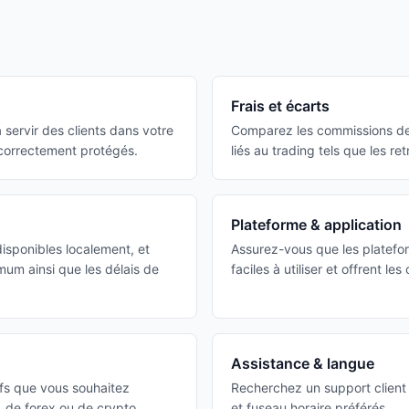
Frais et écarts
 servir des clients dans votre
Comparez les commissions de t
 correctement protégés.
liés au trading tels que les retr
Plateforme & application
isponibles localement, et
Assurez-vous que les platefo
um ainsi que les délais de
faciles à utiliser et offrent le
Assistance & langue
tifs que vous souhaitez
Recherchez un support client 
F, de forex ou de crypto.
et fuseau horaire préférés.