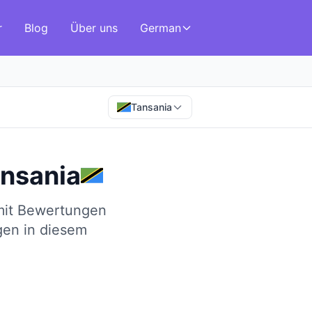
r
Blog
Über uns
German
Tansania
nsania
 mit Bewertungen
gen in diesem