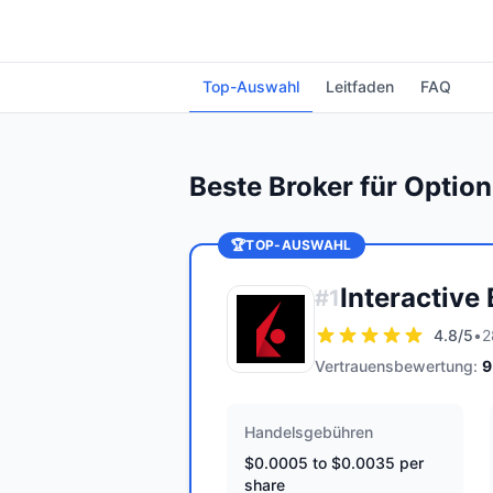
Top-Auswahl
Leitfaden
FAQ
Beste Broker für Optio
🏆
TOP-AUSWAHL
Interactive
#
1
4.8
/5
•
2
Vertrauensbewertung:
9
Handelsgebühren
$0.0005 to $0.0035 per
share