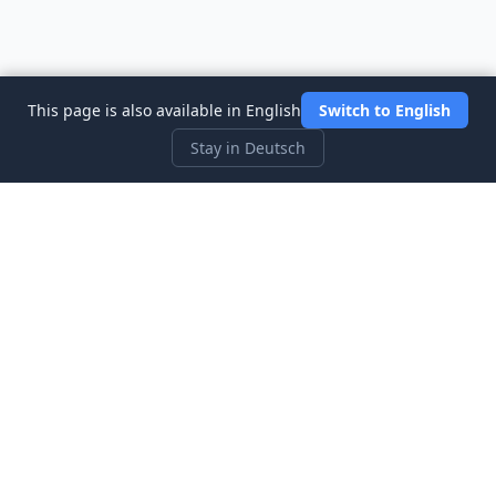
This page is also available in English
Switch to English
Stay in Deutsch
Three Investeers
Lernen Sie Handel und Finanzen mit dem
anfängerfreundlichsten Börsensimulator-Spiel.
Schnellzugriff