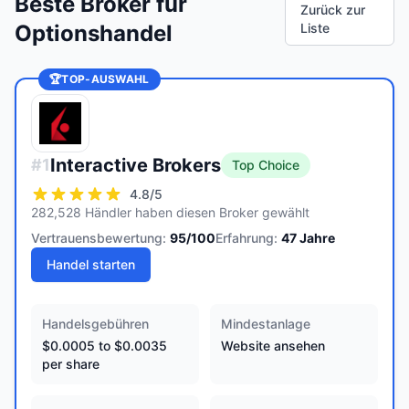
Beste Broker für
Zurück zur
Optionshandel
Liste
🏆
TOP-AUSWAHL
Interactive Brokers
#
1
Top Choice
4.8
/5
282,528 Händler haben diesen Broker gewählt
Vertrauensbewertung:
95
/100
Erfahrung:
47
Jahre
Handel starten
Handelsgebühren
Mindestanlage
$0.0005 to $0.0035
Website ansehen
per share