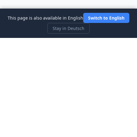
This page is also available in English
Switch to English
Stay in Deutsch
Three Investeers
Lernen Sie Handel und Finanzen mit dem
anfängerfreundlichsten Börsensimulator-Spiel.
Schnellzugriff
Startseite