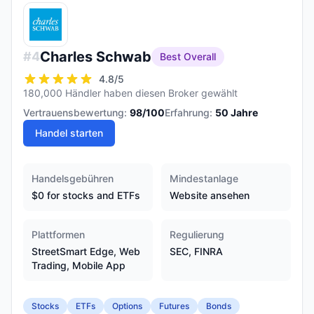
Charles Schwab
#
4
Best Overall
4.8
/5
180,000 Händler haben diesen Broker gewählt
Vertrauensbewertung:
98
/100
Erfahrung:
50
Jahre
Handel starten
Handelsgebühren
Mindestanlage
$0 for stocks and ETFs
Website ansehen
Plattformen
Regulierung
StreetSmart Edge, Web
SEC, FINRA
Trading, Mobile App
Stocks
ETFs
Options
Futures
Bonds