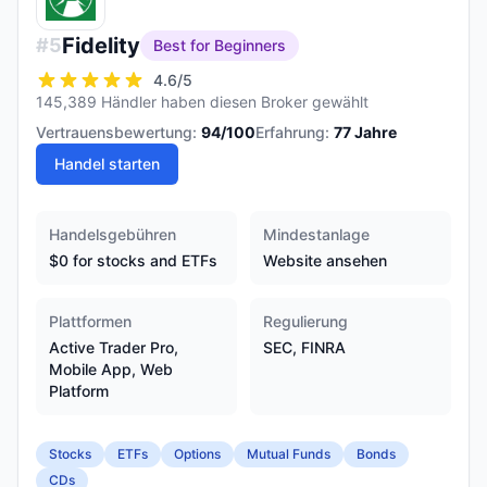
Fidelity
#
5
Best for Beginners
4.6
/5
145,389 Händler haben diesen Broker gewählt
Vertrauensbewertung:
94
/100
Erfahrung:
77
Jahre
Handel starten
Handelsgebühren
Mindestanlage
$0 for stocks and ETFs
Website ansehen
Plattformen
Regulierung
Active Trader Pro,
SEC, FINRA
Mobile App, Web
Platform
Stocks
ETFs
Options
Mutual Funds
Bonds
CDs