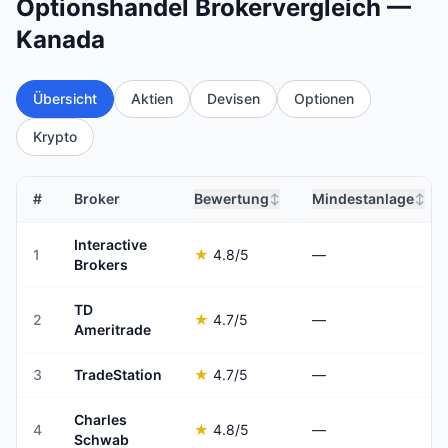
Optionshandel Brokervergleich —
Kanada
Übersicht
Aktien
Devisen
Optionen
Krypto
#
Broker
Bewertung
Mindestanlage
↕
↕
Interactive
1
★
4.8
/5
—
Brokers
TD
2
★
4.7
/5
—
Ameritrade
3
TradeStation
★
4.7
/5
—
Charles
4
★
4.8
/5
—
Schwab