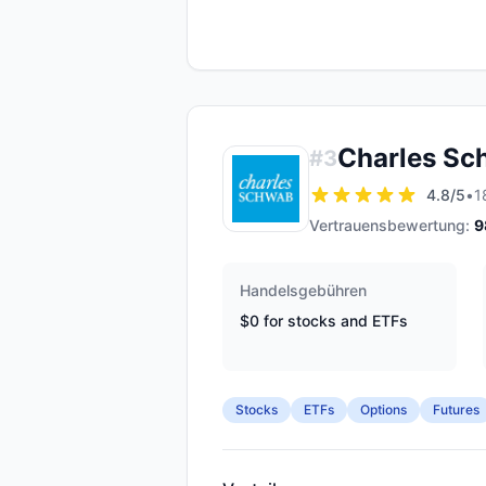
Charles Sc
#
3
4.8
/5
•
1
Vertrauensbewertung:
9
Handelsgebühren
$0 for stocks and ETFs
Stocks
ETFs
Options
Futures