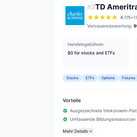
TD Ameritr
#
2
4.7
/5
•
1
Vertrauensbewertung:
9
Handelsgebühren
$0 for stocks and ETFs
Stocks
ETFs
Options
Futures
Vorteile
Ausgezeichnete thinkorswim-Plat
Umfassende Bildungsressourcen
Mehr Details