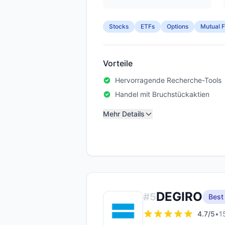
Stocks
ETFs
Options
Mutual 
Vorteile
Hervorragende Recherche-Tools
Handel mit Bruchstückaktien
Mehr Details
DEGIRO
#
5
Best
4.7
/5
•
1