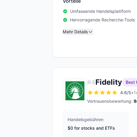
Vorteile
Umfassende Handelsplattform
Hervorragende Recherche-Tools
Mehr Details
Fidelity
#
4
Best 
4.6
/5
•
1
Vertrauensbewertung:
9
Handelsgebühren
$0 for stocks and ETFs