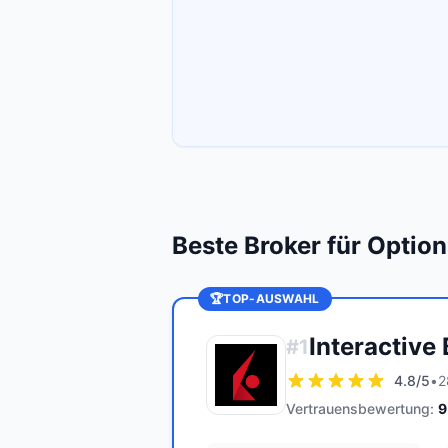
Beste Broker für Optio
🏆
TOP-AUSWAHL
Interactive
#
1
4.8
/5
•
2
Vertrauensbewertung:
9