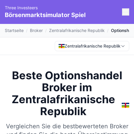
Three Investeers
Börsenmarktsimulator Spiel
Startseite
/
Broker
/
Zentralafrikanische Republik
/
Optionshan
Zentralafrikanische Republik
Beste Optionshandel
Broker
im
Zentralafrikanische
Republik
Vergleichen Sie die bestbewerteten Broker