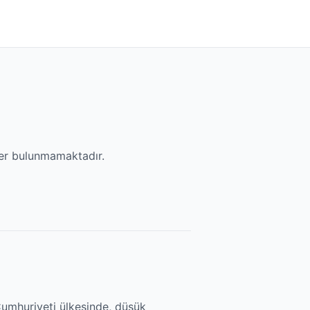
ker bulunmamaktadır.
 Cumhuriyeti ülkesinde, düşük