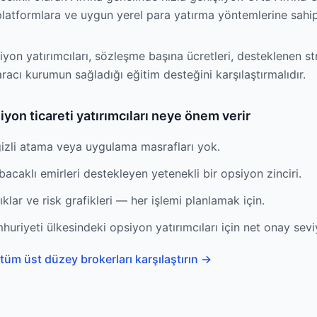
atformlara ve uygun yerel para yatırma yöntemlerine sahip 
yon yatırımcıları, sözleşme başına ücretleri, desteklenen str
r aracı kurumun sağladığı eğitim desteğini karşılaştırmalıdır.
iyon ticareti yatırımcıları neye önem verir
gizli atama veya uygulama masrafları yok.
 bacaklı emirleri destekleyen yetenekli bir opsiyon zinciri.
lıklar ve risk grafikleri — her işlemi planlamak için.
uriyeti ülkesindeki opsiyon yatırımcıları için net onay seviy
tüm üst düzey brokerları karşılaştırın
→