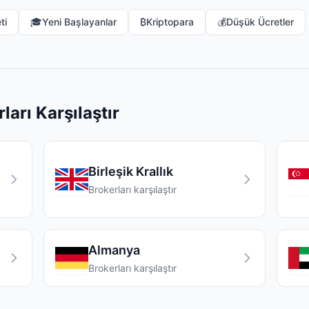
ti
🎓
Yeni Başlayanlar
₿
Kriptopara
💰
Düşük Ücretler
ları Karşılaştır
Birleşik Krallık
Brokerları karşılaştır
Almanya
Brokerları karşılaştır