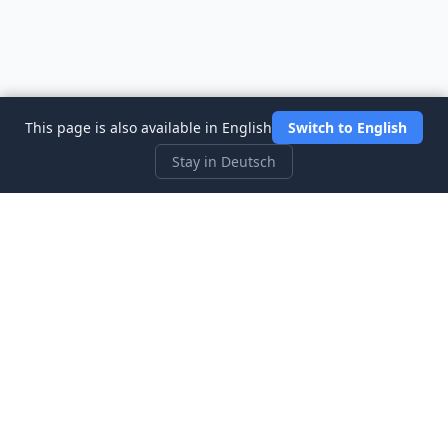
This page is also available in English
Switch to English
Stay in Deutsch
Three Investeers
Lernen Sie Handel und Finanzen mit dem
anfängerfreundlichsten Börsensimulator-Spiel.