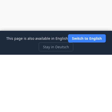
This page is also available in English
Switch to English
Stay in Deutsch
Three Investeers
Lernen Sie Handel und Finanzen mit dem
anfängerfreundlichsten Börsensimulator-Spiel.