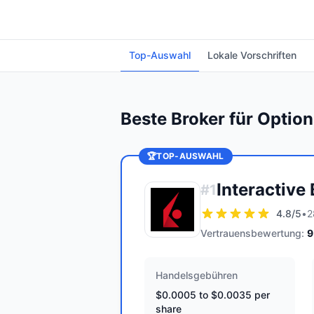
Top-Auswahl
Lokale Vorschriften
Beste Broker für Optio
🏆
TOP-AUSWAHL
Interactive
#
1
4.8
/5
•
2
Vertrauensbewertung:
9
Handelsgebühren
$0.0005 to $0.0035 per
share