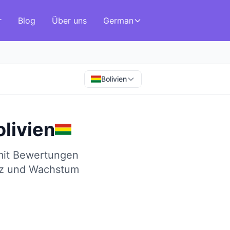
r
Blog
Über uns
German
Bolivien
olivien
 mit Bewertungen
nz und Wachstum