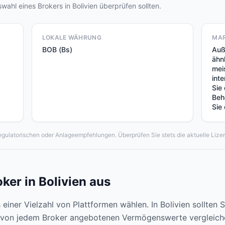
swahl eines Brokers in Bolivien überprüfen sollten.
LOKALE WÄHRUNG
MA
BOB (Bs)
Auß
ähn
mei
int
Sie
Beh
Sie
egulatorischen oder Anlageempfehlungen. Überprüfen Sie stets die aktuelle Lizen
ker in Bolivien aus
iner Vielzahl von Plattformen wählen. In Bolivien sollten 
 von jedem Broker angebotenen Vermögenswerte vergleichen