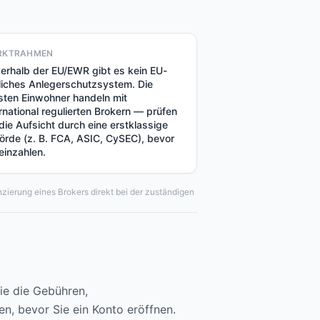
RKTRAHMEN
erhalb der EU/EWR gibt es kein EU-
liches Anlegerschutzsystem. Die
sten Einwohner handeln mit
ernational regulierten Brokern — prüfen
 die Aufsicht durch eine erstklassige
örde (z. B. FCA, ASIC, CySEC), bevor
 einzahlen.
zierung eines Brokers direkt bei der zuständigen
Sie die Gebühren,
, bevor Sie ein Konto eröffnen.