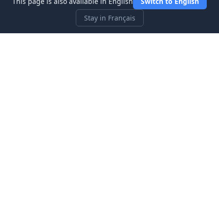
This page is also available in English
Switch to English
Stay in Français
Three Investeers
Apprenez le trading et la finance avec le jeu simulateur de
bourse le plus convivial pour les débutants.
Liens rapides
Accueil
Blog
À propos