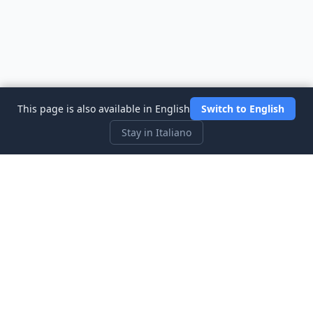
This page is also available in English
Switch to English
Stay in Italiano
Three Investeers
Impara il trading e la finanza con il simulatore di borsa più
intuitivo per principianti.