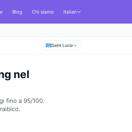
er
Blog
Chi siamo
Italian
Saint Lucia
ing
nel
gi fino a 95/100.
raibico.