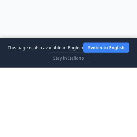
This page is also available in English
Switch to English
Stay in Italiano
Three Investeers
Impara il trading e la finanza con il simulatore di borsa più
intuitivo per principianti.