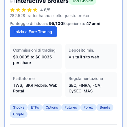
Interactive Brokers
#
1
Top Choice
4.8
/5
282,528 trader hanno scelto questo broker
Punteggio di fiducia:
95
/100
Esperienza:
47
anni
Inizia a Fare Trading
Commissioni di trading
Deposito min.
$0.0005 to $0.0035
Visita il sito web
per share
Piattaforme
Regolamentazione
TWS, IBKR Mobile, Web
SEC, FINRA, FCA,
Portal
CySEC, MAS
Stocks
ETFs
Options
Futures
Forex
Bonds
Crypto