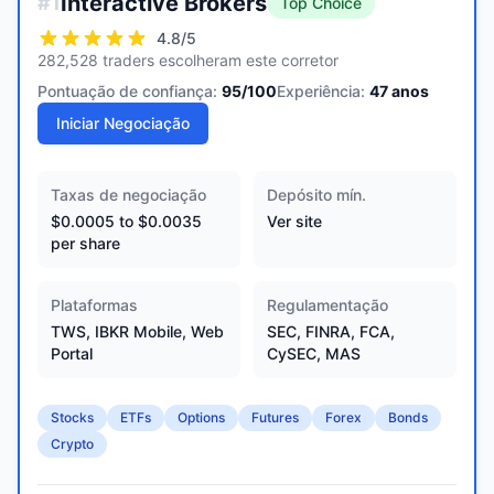
Interactive Brokers
#
1
Top Choice
4.8
/5
282,528 traders escolheram este corretor
Pontuação de confiança:
95
/100
Experiência:
47
anos
Iniciar Negociação
Taxas de negociação
Depósito mín.
$0.0005 to $0.0035
Ver site
per share
Plataformas
Regulamentação
TWS, IBKR Mobile, Web
SEC, FINRA, FCA,
Portal
CySEC, MAS
Stocks
ETFs
Options
Futures
Forex
Bonds
Crypto