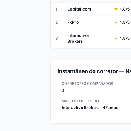
1
Capital.com
★
4.8
/5
2
FxPro
★
4.8
/5
Interactive
3
★
4.8
/5
Brokers
Instantâneo do corretor — N
CORRETORES COMPARADOS
3
MAIS ESTABELECIDO
Interactive Brokers · 47 anos