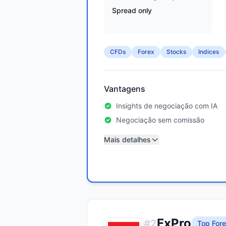
Spread only
CFDs
Forex
Stocks
Indices
Vantagens
Insights de negociação com IA
Negociação sem comissão
Mais detalhes
FxPro
#
2
Top Fore