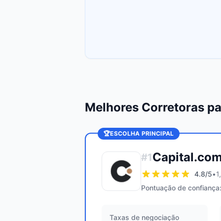
Melhores Corretoras p
🏆
ESCOLHA PRINCIPAL
Capital.co
#
1
4.8
/5
•
1
Pontuação de confiança
Taxas de negociação