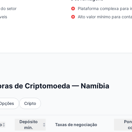
do setor
Plataforma complexa para in
veis
Alto valor mínimo para con
oras de Criptomoeda — Namíbia
Opções
Cripto
Depósito
Pon
o
Taxas de negociação
↕
↕
mín.
c