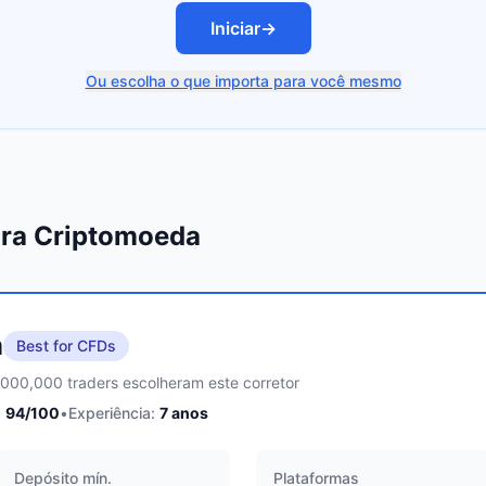
Iniciar
→
Ou escolha o que importa para você mesmo
ara Criptomoeda
m
Best for CFDs
,000,000 traders escolheram este corretor
:
94
/100
•
Experiência:
7
anos
Depósito mín.
Plataformas