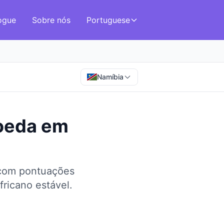
ogue
Sobre nós
Portuguese
Namíbia
oeda
em
 com pontuações
ricano estável.