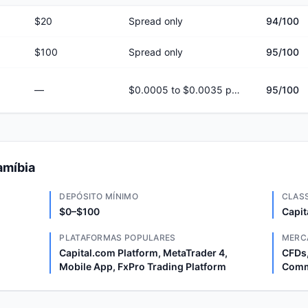
$20
Spread only
94
/100
$100
Spread only
95
/100
—
$0.0005 to $0.0035 per share
95
/100
amíbia
DEPÓSITO MÍNIMO
CLAS
$0–$100
Capit
PLATAFORMAS POPULARES
MERC
Capital.com Platform, MetaTrader 4,
CFDs,
Mobile App, FxPro Trading Platform
Comm