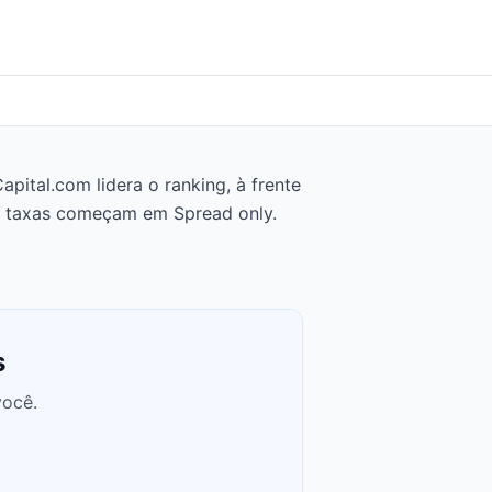
ital.com lidera o ranking, à frente
as taxas começam em Spread only.
s
você.