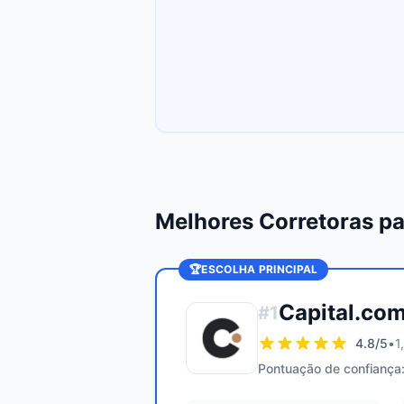
Melhores Corretoras p
🏆
ESCOLHA PRINCIPAL
Capital.co
#
1
4.8
/5
•
1
Pontuação de confiança