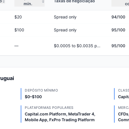
o
Taxas de negociação
↕
↕
mín.
c
$20
Spread only
94
/100
$100
Spread only
95
/100
—
$0.0005 to $0.0035 per share
95
/100
ruguai
DEPÓSITO MÍNIMO
CLAS
$0–$100
Capit
PLATAFORMAS POPULARES
MERC
Capital.com Platform, MetaTrader 4,
CFDs,
Mobile App, FxPro Trading Platform
Comm