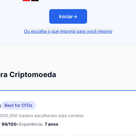
Iniciar
→
Ou escolha o que importa para você mesmo
ara Criptomoeda
m
Best for CFDs
,000,000 traders escolheram este corretor
:
94
/100
•
Experiência:
7
anos