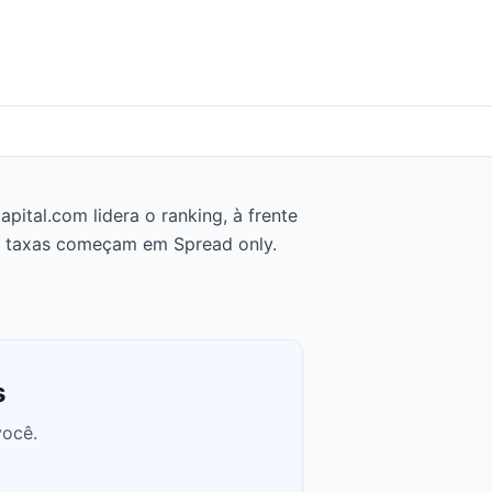
ital.com lidera o ranking, à frente
as taxas começam em Spread only.
s
você.