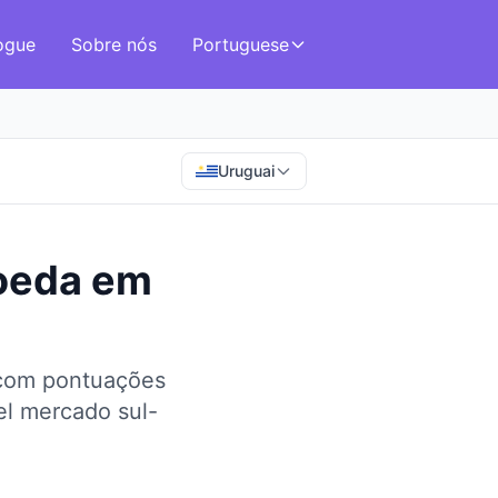
ogue
Sobre nós
Portuguese
Uruguai
oeda
em
 com pontuações
el mercado sul-