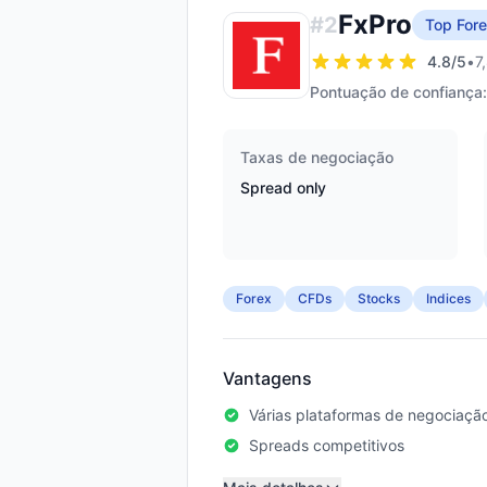
FxPro
#
2
Top Fore
4.8
/5
•
7
Pontuação de confiança:
Taxas de negociação
Spread only
Forex
CFDs
Stocks
Indices
Vantagens
Várias plataformas de negociaçã
Spreads competitivos