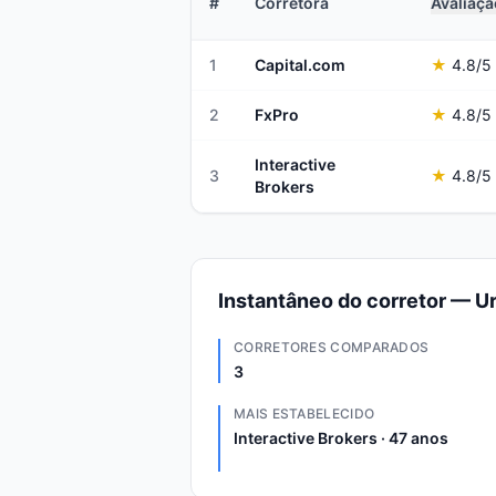
#
Corretora
Avaliaçã
1
Capital.com
★
4.8
/5
2
FxPro
★
4.8
/5
Interactive
3
★
4.8
/5
Brokers
Instantâneo do corretor — U
CORRETORES COMPARADOS
3
MAIS ESTABELECIDO
Interactive Brokers · 47 anos