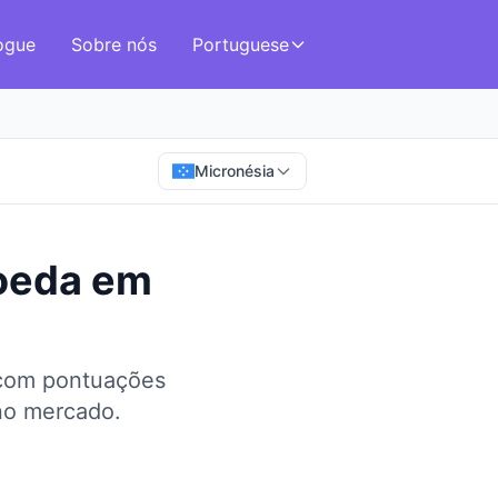
ogue
Sobre nós
Portuguese
Micronésia
oeda
em
 com pontuações
no mercado.