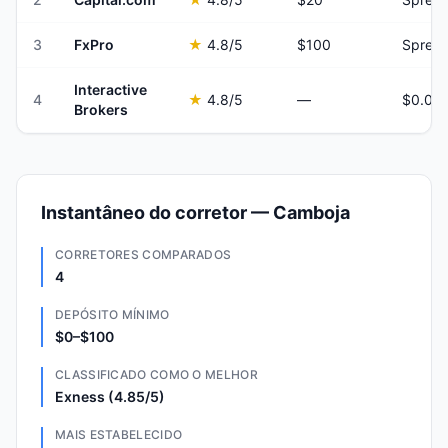
3
FxPro
★
4.8
/5
$100
Spread
Interactive
4
★
4.8
/5
—
Brokers
Instantâneo do corretor — Camboja
CORRETORES COMPARADOS
4
DEPÓSITO MÍNIMO
$0–$100
CLASSIFICADO COMO O MELHOR
Exness (4.85/5)
MAIS ESTABELECIDO