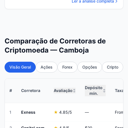
Ler a análise completa
Comparação de Corretoras de
Criptomoeda — Camboja
Visão Geral
Ações
Forex
Opções
Cripto
Depósito
#
Corretora
Avaliação
Taxas 
↕
↕
mín.
1
Exness
★
4.85
/5
—
From 
2
Capital.com
★
4.8
/5
$20
Spread