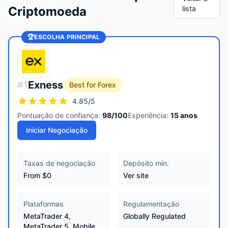
Criptomoeda
lista
🏆
ESCOLHA PRINCIPAL
Exness
#
1
Best for Forex
4.85
/5
Pontuação de confiança:
98
/100
Experiência:
15
anos
Iniciar Negociação
Taxas de negociação
Depósito mín.
From $0
Ver site
Plataformas
Regulamentação
MetaTrader 4,
Globally Regulated
MetaTrader 5, Mobile