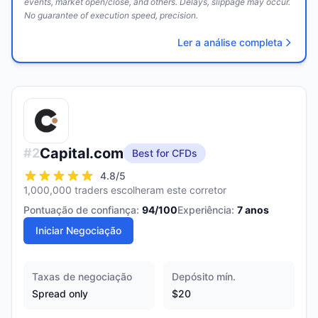
events, market open/close, and others. Delays, slippage may occur.
No guarantee of execution speed, precision.
Ler a análise completa
Capital.com
#
2
Best for CFDs
4.8
/5
1,000,000 traders escolheram este corretor
Pontuação de confiança:
94
/100
Experiência:
7
anos
Iniciar Negociação
Taxas de negociação
Depósito mín.
Spread only
$20