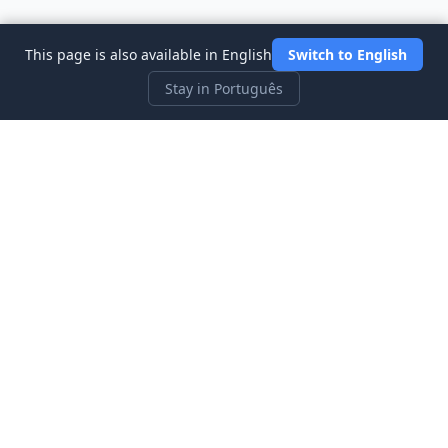
This page is also available in English
Switch to English
Stay in Português
Three Investeers
Aprenda sobre negociação e finanças com o simulador de
mercado de ações mais amigável para iniciantes.
Links Rápidos
Início