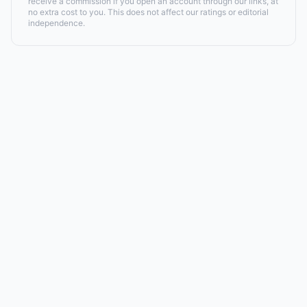
receive a commission if you open an account through our links, at
no extra cost to you. This does not affect our ratings or editorial
independence.