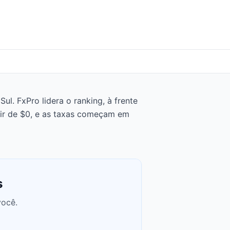
l. FxPro lidera o ranking, à frente
tir de $0, e as taxas começam em
s
você.