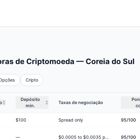
ras de Criptomoeda — Coreia do Sul
Opções
Cripto
Depósito
Pon
o
Taxas de negociação
↕
↕
mín.
c
$100
Spread only
95
/100
—
$0.0005 to $0.0035 per share
95
/100