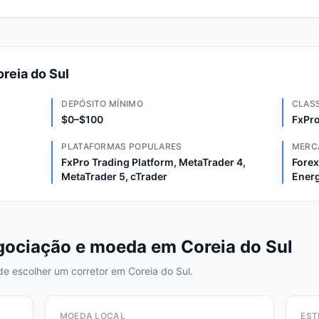
reia do Sul
DEPÓSITO MÍNIMO
CLAS
$0–$100
FxPro
PLATAFORMAS POPULARES
MERC
FxPro Trading Platform, MetaTrader 4,
Forex
MetaTrader 5, cTrader
Energ
ociação e moeda em Coreia do Sul
 de escolher um corretor em Coreia do Sul.
MOEDA LOCAL
EST