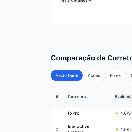
Mais detalhes
Comparação de Correto
Visão Geral
Ações
Forex
#
Corretora
Avaliaçã
1
FxPro
★
4.8
/5
Interactive
2
★
4.8
/5