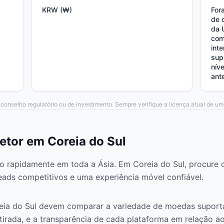
KRW (₩)
For
de 
da 
com
int
sup
nív
ant
onselho regulatório ou de investimento. Sempre verifique a licença atual de um
etor em Coreia do Sul
o rapidamente em toda a Ásia. Em Coreia do Sul, procure
reads competitivos e uma experiência móvel confiável.
eia do Sul devem comparar a variedade de moedas suporta
tirada, e a transparência de cada plataforma em relação ao