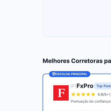
Melhores Corretoras p
🏆
ESCOLHA PRINCIPAL
FxPro
#
1
Top Fore
4.8
/5
•
7
Pontuação de confiança