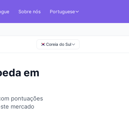
ogue
Sobre nós
Portuguese
Coreia do Sul
oeda
em
 com pontuações
este mercado