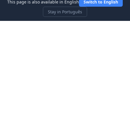
This page is also available in English
Switch to English
Stay in Português
Three Investeers
Aprenda sobre negociação e finanças com o simulador de
mercado de ações mais amigável para iniciantes.
Links Rápidos
Início
Blogue
Sobre nós