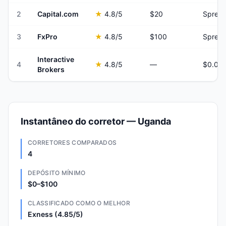
2
Capital.com
★
4.8
/5
$20
Spread
3
FxPro
★
4.8
/5
$100
Spread
Interactive
4
★
4.8
/5
—
Brokers
Instantâneo do corretor — Uganda
CORRETORES COMPARADOS
4
DEPÓSITO MÍNIMO
$0–$100
CLASSIFICADO COMO O MELHOR
Exness (4.85/5)