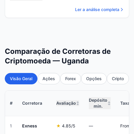
Ler a análise completa
Comparação de Corretoras de
Criptomoeda — Uganda
Visão Geral
Ações
Forex
Opções
Cripto
Depósito
#
Corretora
Avaliação
Taxas 
↕
↕
mín.
1
Exness
★
4.85
/5
—
From 