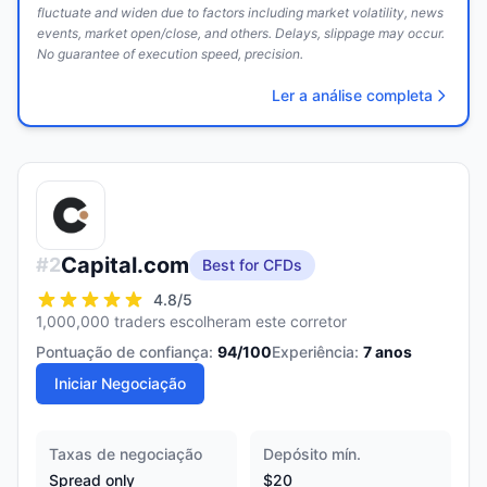
fluctuate and widen due to factors including market volatility, news
events, market open/close, and others. Delays, slippage may occur.
No guarantee of execution speed, precision.
Ler a análise completa
Capital.com
#
2
Best for CFDs
4.8
/5
1,000,000 traders escolheram este corretor
Pontuação de confiança:
94
/100
Experiência:
7
anos
Iniciar Negociação
Taxas de negociação
Depósito mín.
Spread only
$20