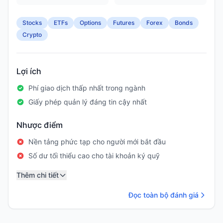
Stocks
ETFs
Options
Futures
Forex
Bonds
Crypto
Lợi ích
Phí giao dịch thấp nhất trong ngành
Giấy phép quản lý đáng tin cậy nhất
Nhược điểm
Nền tảng phức tạp cho người mới bắt đầu
Số dư tối thiểu cao cho tài khoản ký quỹ
Thêm chi tiết
Đọc toàn bộ đánh giá