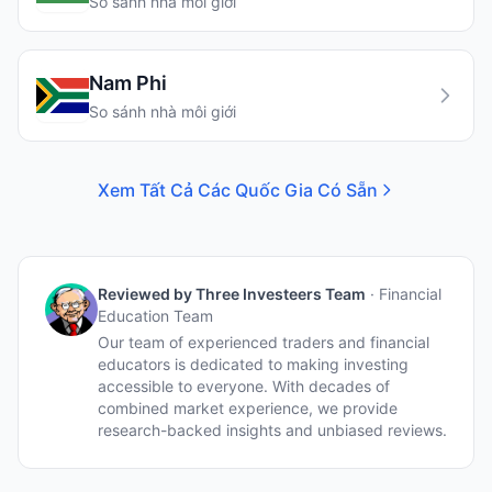
So sánh nhà môi giới
Nam Phi
So sánh nhà môi giới
Xem Tất Cả Các Quốc Gia Có Sẵn
Reviewed by
Three Investeers Team
·
Financial
Education Team
Our team of experienced traders and financial
educators is dedicated to making investing
accessible to everyone. With decades of
combined market experience, we provide
research-backed insights and unbiased reviews.