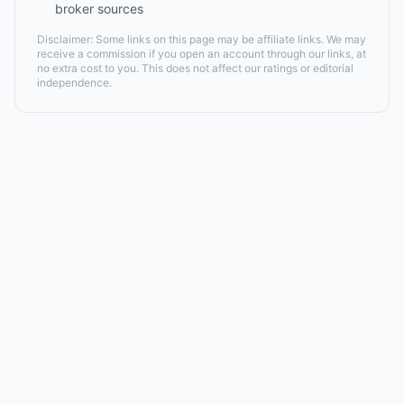
broker sources
Disclaimer: Some links on this page may be affiliate links. We may
receive a commission if you open an account through our links, at
no extra cost to you. This does not affect our ratings or editorial
independence.