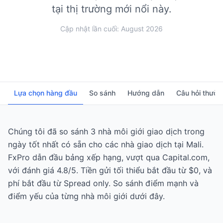
tại thị trường mới nổi này.
Cập nhật lần cuối: August 2026
Lựa chọn hàng đầu
So sánh
Hướng dẫn
Câu hỏi thườ
Chúng tôi đã so sánh 3 nhà môi giới giao dịch trong
ngày tốt nhất có sẵn cho các nhà giao dịch tại Mali.
FxPro dẫn đầu bảng xếp hạng, vượt qua Capital.com,
với đánh giá 4.8/5. Tiền gửi tối thiểu bắt đầu từ $0, và
phí bắt đầu từ Spread only. So sánh điểm mạnh và
điểm yếu của từng nhà môi giới dưới đây.