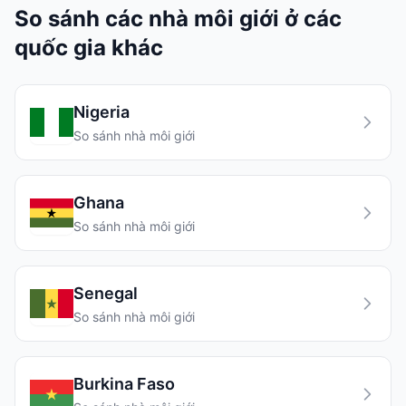
So sánh các nhà môi giới ở các
quốc gia khác
Nigeria
So sánh nhà môi giới
Ghana
So sánh nhà môi giới
Senegal
So sánh nhà môi giới
Burkina Faso