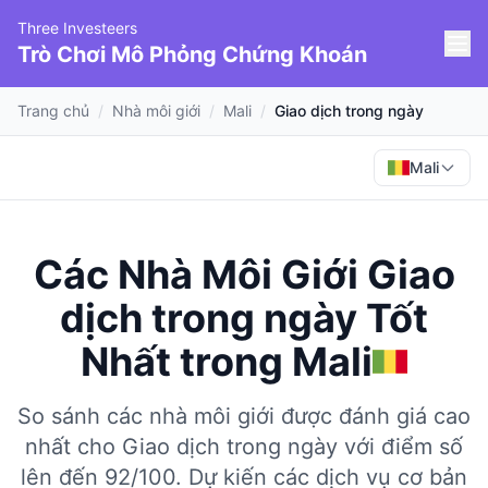
Three Investeers
Trò Chơi Mô Phỏng Chứng Khoán
Trang chủ
/
Nhà môi giới
/
Mali
/
Giao dịch trong ngày
Mali
Các Nhà Môi Giới Giao
dịch trong ngày Tốt
Nhất
trong
Mali
So sánh các nhà môi giới được đánh giá cao
nhất cho Giao dịch trong ngày với điểm số
lên đến 92/100.
Dự kiến các dịch vụ cơ bản