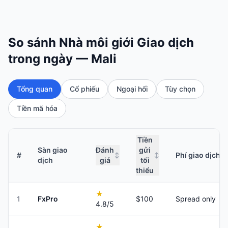
So sánh Nhà môi giới Giao dịch
trong ngày — Mali
Tổng quan
Cổ phiếu
Ngoại hối
Tùy chọn
Tiền mã hóa
Tiền
Sàn giao
Đánh
gửi
#
Phí giao dịch
↕
↕
dịch
giá
tối
thiểu
★
1
FxPro
$100
Spread only
4.8
/5
★