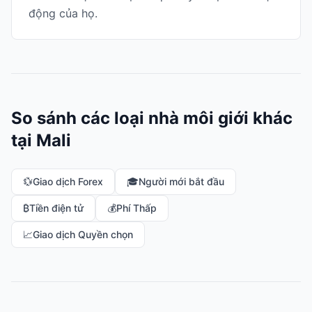
động của họ.
So sánh các loại nhà môi giới khác
tại Mali
💱
Giao dịch Forex
🎓
Người mới bắt đầu
₿
Tiền điện tử
💰
Phí Thấp
📈
Giao dịch Quyền chọn