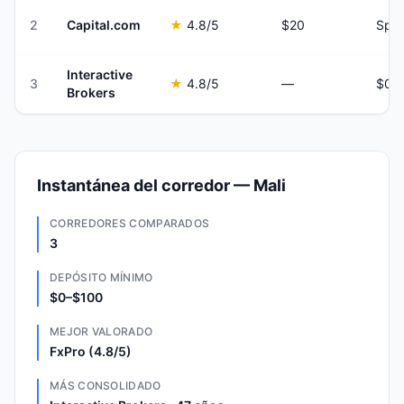
2
Capital.com
★
4.8
/5
$20
Spre
Interactive
3
★
4.8
/5
—
Brokers
Instantánea del corredor — Mali
CORREDORES COMPARADOS
3
DEPÓSITO MÍNIMO
$0–$100
MEJOR VALORADO
FxPro (4.8/5)
MÁS CONSOLIDADO