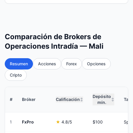
Comparación de Brokers de
Operaciones Intradía — Mali
Resumen
Acciones
Forex
Opciones
Cripto
Depósito
#
Bróker
Calificación
Tari
↕
↕
mín.
1
FxPro
★
4.8
/5
$100
Spre