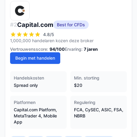
Capital.com
#
2
Best for CFDs
4.8
/5
1,000,000 handelaren kozen deze broker
Vertrouwensscore:
94
/100
Ervaring:
7
jaren
Begin met handelen
Handelskosten
Min. storting
Spread only
$20
Platformen
Regulering
Capital.com Platform,
FCA, CySEC, ASIC, FSA,
MetaTrader 4, Mobile
NBRB
App