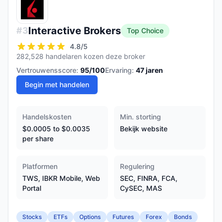
Interactive Brokers
#
3
Top Choice
4.8
/5
282,528 handelaren kozen deze broker
Vertrouwensscore:
95
/100
Ervaring:
47
jaren
Begin met handelen
Handelskosten
Min. storting
$0.0005 to $0.0035
Bekijk website
per share
Platformen
Regulering
TWS, IBKR Mobile, Web
SEC, FINRA, FCA,
Portal
CySEC, MAS
Stocks
ETFs
Options
Futures
Forex
Bonds