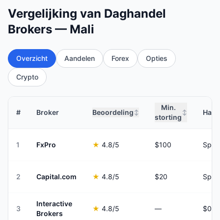
Vergelijking van Daghandel
Brokers — Mali
Overzicht
Aandelen
Forex
Opties
Crypto
Min.
#
Broker
Beoordeling
Hand
↕
↕
storting
1
FxPro
★
4.8
/5
$100
Spre
2
Capital.com
★
4.8
/5
$20
Spre
Interactive
3
★
4.8
/5
—
Brokers