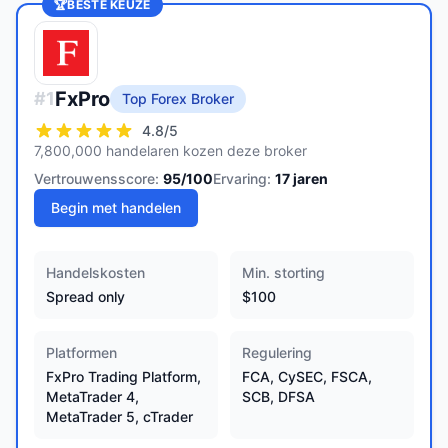
🏆
BESTE KEUZE
FxPro
#
1
Top Forex Broker
4.8
/5
7,800,000 handelaren kozen deze broker
Vertrouwensscore:
95
/100
Ervaring:
17
jaren
Begin met handelen
Handelskosten
Min. storting
Spread only
$100
Platformen
Regulering
FxPro Trading Platform,
FCA, CySEC, FSCA,
MetaTrader 4,
SCB, DFSA
MetaTrader 5, cTrader