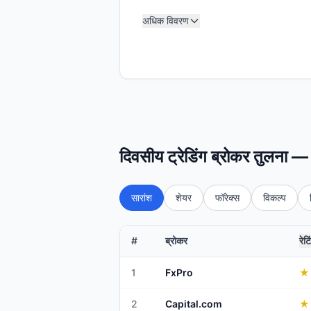
अधिक विवरण
दिवसीय ट्रेडिंग ब्रोकर तुलना —
सारांश
शेयर
फॉरेक्स
विकल्प
#
ब्रोकर
रेटि
1
FxPro
★
2
Capital.com
★