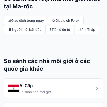
tại Ma-rốc
📊
Giao dịch trong ngày
💱
Giao dịch Forex
🎓
Người mới bắt đầu
₿
Tiền điện tử
💰
Phí Thấp
So sánh các nhà môi giới ở các
quốc gia khác
Ai Cập
So sánh nhà môi giới