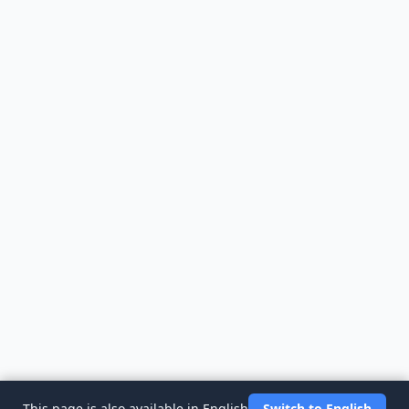
This page is also available in English
Switch to English