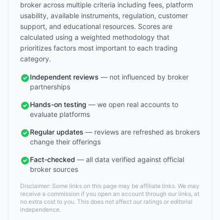
broker across multiple criteria including fees, platform
usability, available instruments, regulation, customer
support, and educational resources. Scores are
calculated using a weighted methodology that
prioritizes factors most important to each trading
category.
Independent reviews
— not influenced by broker
partnerships
Hands-on testing
— we open real accounts to
evaluate platforms
Regular updates
— reviews are refreshed as brokers
change their offerings
Fact-checked
— all data verified against official
broker sources
Disclaimer: Some links on this page may be affiliate links. We may
receive a commission if you open an account through our links, at
no extra cost to you. This does not affect our ratings or editorial
independence.