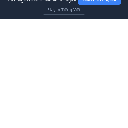
Stay in Tiếng Việt
Three Investeers
Học giao dịch và tài chính với trò chơi mô phỏng thị trường
chứng khoán thân thiện nhất cho người mới bắt đầu.
Liên kết nhanh
Trang chủ
Blog
Về chúng tôi