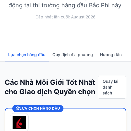
động tại thị trường hàng đầu Bắc Phi này.
Cập nhật lần cuối: August 2026
Lựa chọn hàng đầu
Quy định địa phương
Hướng dẫn
C
Các Nhà Môi Giới Tốt Nhất
Quay lại
danh
cho Giao dịch Quyền chọn
sách
🏆
LỰA CHỌN HÀNG ĐẦU