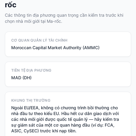
rốc
Các thông tin địa phương quan trọng cần kiểm tra trước khi
chọn nhà môi giới tại Ma-rốc.
CƠ QUAN QUẢN LÝ TÀI CHÍNH
Moroccan Capital Market Authority (AMMC)
TIỀN TỆ ĐỊA PHƯƠNG
MAD (DH)
KHUNG THỊ TRƯỜNG
Ngoài EU/EEA, không có chương trình bồi thường cho
nhà đầu tư theo kiểu EU. Hầu hết cư dân giao dịch với
các nhà môi giới được quốc tế quản lý — hãy kiểm tra
sự giám sát của một cơ quan hàng đầu (ví dụ: FCA,
ASIC, CySEC) trước khi nạp tiền.