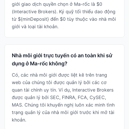
giới giao dịch quyền chọn ở Ma-rốc là $0
(Interactive Brokers). Ký quỹ tối thiểu dao động
từ ${minDeposit} đến $0 tùy thuộc vào nhà môi
giới và loại tài khoản.
Nhà môi giới trực tuyến có an toàn khi sử
dụng ở Ma-rốc không?
Có, các nhà môi giới được liệt kê trên trang
web của chúng tôi được quản lý bởi các cơ
quan tài chính uy tín. Ví dụ, Interactive Brokers
được quản lý bởi SEC, FINRA, FCA, CySEC,
MAS. Chúng tôi khuyến nghị luôn xác minh tình
trạng quản lý của nhà môi giới trước khi mở tài
khoản.