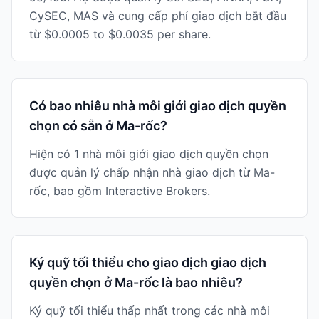
CySEC, MAS và cung cấp phí giao dịch bắt đầu
từ $0.0005 to $0.0035 per share.
Có bao nhiêu nhà môi giới giao dịch quyền
chọn có sẵn ở Ma-rốc?
Hiện có 1 nhà môi giới giao dịch quyền chọn
được quản lý chấp nhận nhà giao dịch từ Ma-
rốc, bao gồm Interactive Brokers.
Ký quỹ tối thiểu cho giao dịch giao dịch
quyền chọn ở Ma-rốc là bao nhiêu?
Ký quỹ tối thiểu thấp nhất trong các nhà môi