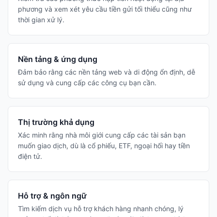
phương và xem xét yêu cầu tiền gửi tối thiểu cũng như
thời gian xử lý.
Nền tảng & ứng dụng
Đảm bảo rằng các nền tảng web và di động ổn định, dễ
sử dụng và cung cấp các công cụ bạn cần.
Thị trường khả dụng
Xác minh rằng nhà môi giới cung cấp các tài sản bạn
muốn giao dịch, dù là cổ phiếu, ETF, ngoại hối hay tiền
điện tử.
Hỗ trợ & ngôn ngữ
Tìm kiếm dịch vụ hỗ trợ khách hàng nhanh chóng, lý