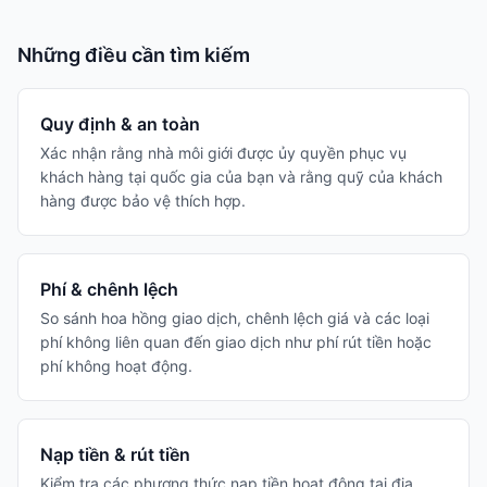
Những điều cần tìm kiếm
Quy định & an toàn
Xác nhận rằng nhà môi giới được ủy quyền phục vụ
khách hàng tại quốc gia của bạn và rằng quỹ của khách
hàng được bảo vệ thích hợp.
Phí & chênh lệch
So sánh hoa hồng giao dịch, chênh lệch giá và các loại
phí không liên quan đến giao dịch như phí rút tiền hoặc
phí không hoạt động.
Nạp tiền & rút tiền
Kiểm tra các phương thức nạp tiền hoạt động tại địa