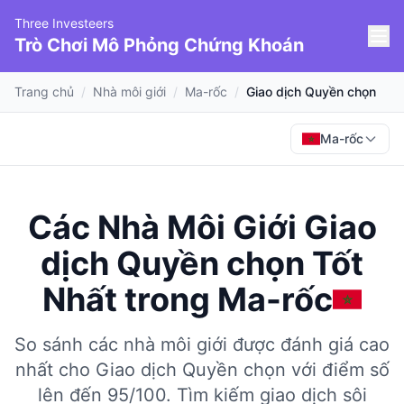
Three Investeers
Trò Chơi Mô Phỏng Chứng Khoán
Trang chủ
/
Nhà môi giới
/
Ma-rốc
/
Giao dịch Quyền chọn
Ma-rốc
Các Nhà Môi Giới Giao
dịch Quyền chọn Tốt
Nhất
trong
Ma-rốc
So sánh các nhà môi giới được đánh giá cao
nhất cho Giao dịch Quyền chọn với điểm số
lên đến 95/100.
Tìm kiếm giao dịch sôi