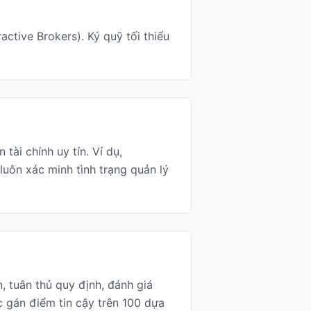
active Brokers). Ký quỹ tối thiểu
tài chính uy tín. Ví dụ,
uôn xác minh tình trạng quản lý
n, tuân thủ quy định, đánh giá
c gán điểm tin cậy trên 100 dựa