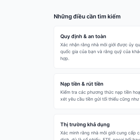
Những điều cần tìm kiếm
Quy định & an toàn
Xác nhận rằng nhà môi giới được ủy q
quốc gia của bạn và rằng quỹ của khá
hợp.
Nạp tiền & rút tiền
Kiểm tra các phương thức nạp tiền ho
xét yêu cầu tiền gửi tối thiểu cũng như 
Thị trường khả dụng
Xác minh rằng nhà môi giới cung cấp c
dịch, dù là cổ phiếu, ETF, ngoại hối hay