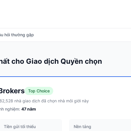
u hỏi thường gặp
hất cho Giao dịch Quyền chọn
 Brokers
Top Choice
82,528 nhà giao dịch đã chọn nhà môi giới này
nh nghiệm:
47
năm
Tiền gửi tối thiểu
Nền tảng