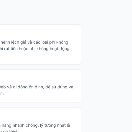
hênh lệch giá và các loại phí không
hí rút tiền hoặc phí không hoạt động.
eb và di động ổn định, dễ sử dụng và
n.
h hàng nhanh chóng, lý tưởng nhất là
 ưa thích.