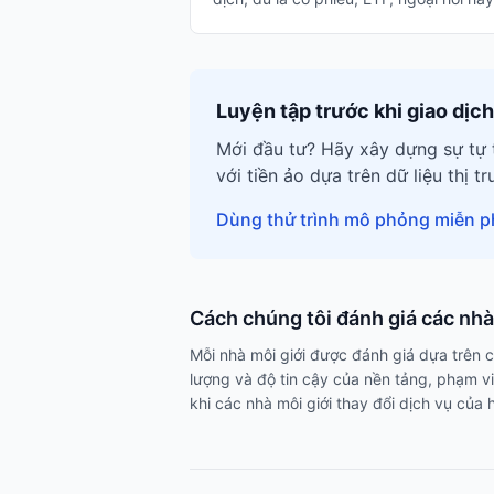
Luyện tập trước khi giao dịch
Mới đầu tư? Hãy xây dựng sự tự 
với tiền ảo dựa trên dữ liệu th
Dùng thử trình mô phỏng miễn p
Cách chúng tôi đánh giá các nhà
Mỗi nhà môi giới được đánh giá dựa trên c
lượng và độ tin cậy của nền tảng, phạm v
khi các nhà môi giới thay đổi dịch vụ của 