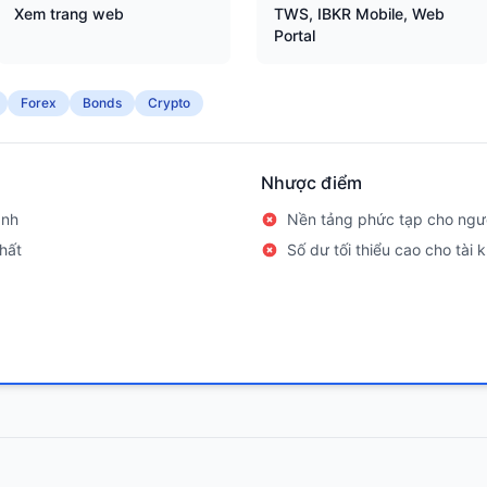
Xem trang web
TWS, IBKR Mobile, Web
Portal
Forex
Bonds
Crypto
Nhược điểm
ành
Nền tảng phức tạp cho ngườ
hất
Số dư tối thiểu cao cho tài