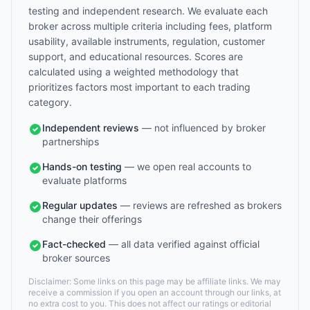
testing and independent research. We evaluate each
broker across multiple criteria including fees, platform
usability, available instruments, regulation, customer
support, and educational resources. Scores are
calculated using a weighted methodology that
prioritizes factors most important to each trading
category.
Independent reviews
— not influenced by broker
partnerships
Hands-on testing
— we open real accounts to
evaluate platforms
Regular updates
— reviews are refreshed as brokers
change their offerings
Fact-checked
— all data verified against official
broker sources
Disclaimer: Some links on this page may be affiliate links. We may
receive a commission if you open an account through our links, at
no extra cost to you. This does not affect our ratings or editorial