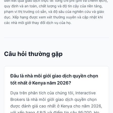
đến kết quả giao dịch thực tế: tổng chi phí (phí và chênh lệch),
quy định và an toàn, chất lượng và độ tin cậy của nền tảng,
phạm vi thị trường có sẵn, và độ sâu của nghiên cứu và giáo
dục. Xếp hạng được xem xét thường xuyên và cập nhật khi
các nhà môi giới thay đổi dịch vụ của họ.
Câu hỏi thường gặp
Đâu là nhà môi giới giao dịch quyền chọn
tốt nhất ở Kenya năm 2026?
Dựa trên phân tích của chúng tôi, Interactive
Brokers là nhà môi giới giao dịch quyền chọn
được đánh giá cao nhất ở Kenya cho năm 2026,
với xếp hạng 4.8/5 và điểm tin cậy 95/100. Họ