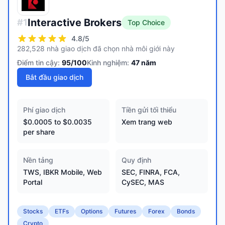
Interactive Brokers
#
1
Top Choice
4.8
/5
282,528 nhà giao dịch đã chọn nhà môi giới này
Điểm tin cậy:
95
/100
Kinh nghiệm:
47
năm
Bắt đầu giao dịch
Phí giao dịch
Tiền gửi tối thiểu
$0.0005 to $0.0035
Xem trang web
per share
Nền tảng
Quy định
TWS, IBKR Mobile, Web
SEC, FINRA, FCA,
Portal
CySEC, MAS
Stocks
ETFs
Options
Futures
Forex
Bonds
Crypto