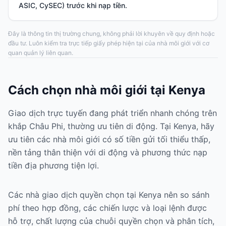
ASIC, CySEC) trước khi nạp tiền.
Đây là thông tin thị trường chung, không phải lời khuyên về quy định hoặc
đầu tư. Luôn kiểm tra trực tiếp giấy phép hiện tại của nhà môi giới với cơ
quan quản lý liên quan.
Cách chọn nhà môi giới tại Kenya
Giao dịch trực tuyến đang phát triển nhanh chóng trên
khắp Châu Phi, thường ưu tiên di động. Tại Kenya, hãy
ưu tiên các nhà môi giới có số tiền gửi tối thiểu thấp,
nền tảng thân thiện với di động và phương thức nạp
tiền địa phương tiện lợi.
Các nhà giao dịch quyền chọn tại Kenya nên so sánh
phí theo hợp đồng, các chiến lược và loại lệnh được
hỗ trợ, chất lượng của chuỗi quyền chọn và phân tích,