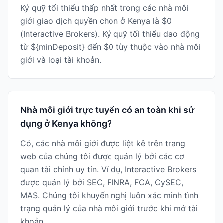
Ký quỹ tối thiểu thấp nhất trong các nhà môi
giới giao dịch quyền chọn ở Kenya là $0
(Interactive Brokers). Ký quỹ tối thiểu dao động
từ ${minDeposit} đến $0 tùy thuộc vào nhà môi
giới và loại tài khoản.
Nhà môi giới trực tuyến có an toàn khi sử
dụng ở Kenya không?
Có, các nhà môi giới được liệt kê trên trang
web của chúng tôi được quản lý bởi các cơ
quan tài chính uy tín. Ví dụ, Interactive Brokers
được quản lý bởi SEC, FINRA, FCA, CySEC,
MAS. Chúng tôi khuyến nghị luôn xác minh tình
trạng quản lý của nhà môi giới trước khi mở tài
khoản.