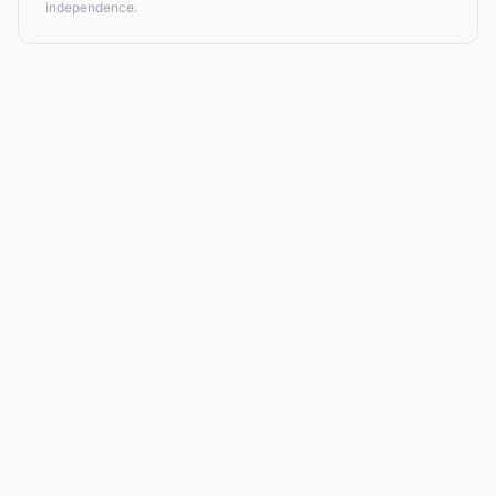
independence.