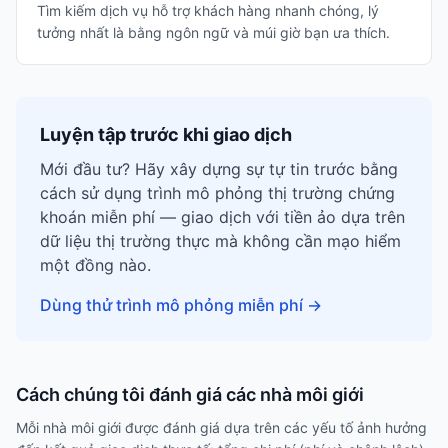
Tìm kiếm dịch vụ hỗ trợ khách hàng nhanh chóng, lý
tưởng nhất là bằng ngôn ngữ và múi giờ bạn ưa thích.
Luyện tập trước khi giao dịch
Mới đầu tư? Hãy xây dựng sự tự tin trước bằng
cách sử dụng trình mô phỏng thị trường chứng
khoán miễn phí — giao dịch với tiền ảo dựa trên
dữ liệu thị trường thực mà không cần mạo hiểm
một đồng nào.
Dùng thử trình mô phỏng miễn phí
→
Cách chúng tôi đánh giá các nhà môi giới
Mỗi nhà môi giới được đánh giá dựa trên các yếu tố ảnh hưởng