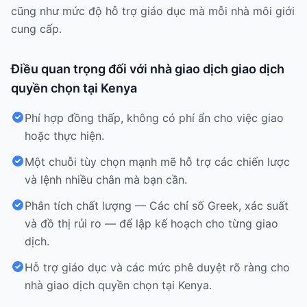
cũng như mức độ hỗ trợ giáo dục mà mỗi nhà môi giới
cung cấp.
Điều quan trọng đối với nhà giao dịch giao dịch
quyền chọn tại Kenya
Phí hợp đồng thấp, không có phí ẩn cho việc giao
hoặc thực hiện.
Một chuỗi tùy chọn mạnh mẽ hỗ trợ các chiến lược
và lệnh nhiều chân mà bạn cần.
Phân tích chất lượng — Các chỉ số Greek, xác suất
và đồ thị rủi ro — để lập kế hoạch cho từng giao
dịch.
Hỗ trợ giáo dục và các mức phê duyệt rõ ràng cho
nhà giao dịch quyền chọn tại Kenya.