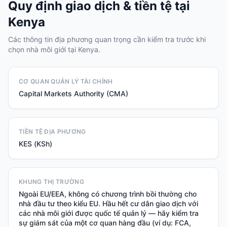
Quy định giao dịch & tiền tệ tại
Kenya
Các thông tin địa phương quan trọng cần kiểm tra trước khi
chọn nhà môi giới tại Kenya.
CƠ QUAN QUẢN LÝ TÀI CHÍNH
Capital Markets Authority (CMA)
TIỀN TỆ ĐỊA PHƯƠNG
KES (KSh)
KHUNG THỊ TRƯỜNG
Ngoài EU/EEA, không có chương trình bồi thường cho
nhà đầu tư theo kiểu EU. Hầu hết cư dân giao dịch với
các nhà môi giới được quốc tế quản lý — hãy kiểm tra
sự giám sát của một cơ quan hàng đầu (ví dụ: FCA,