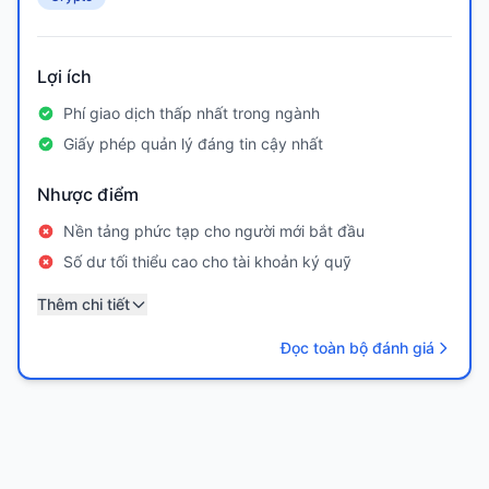
Lợi ích
Phí giao dịch thấp nhất trong ngành
Giấy phép quản lý đáng tin cậy nhất
Nhược điểm
Nền tảng phức tạp cho người mới bắt đầu
Số dư tối thiểu cao cho tài khoản ký quỹ
Thêm chi tiết
Đọc toàn bộ đánh giá