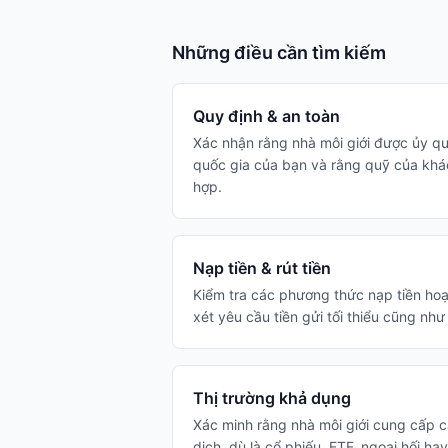
Những điều cần tìm kiếm
Quy định & an toàn
Xác nhận rằng nhà môi giới được ủy q
quốc gia của bạn và rằng quỹ của khá
hợp.
Nạp tiền & rút tiền
Kiểm tra các phương thức nạp tiền ho
xét yêu cầu tiền gửi tối thiểu cũng như 
Thị trường khả dụng
Xác minh rằng nhà môi giới cung cấp c
dịch, dù là cổ phiếu, ETF, ngoại hối hay