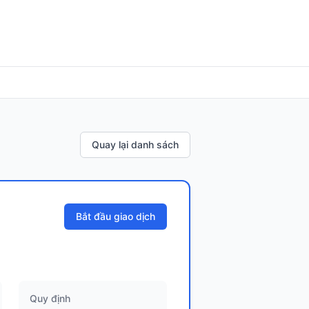
Quay lại danh sách
Bắt đầu giao dịch
Quy định