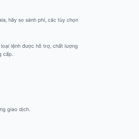
la, hãy so sánh phí, các tùy chọn
loại lệnh được hỗ trợ, chất lượng
g cấp.
ng giao dịch.