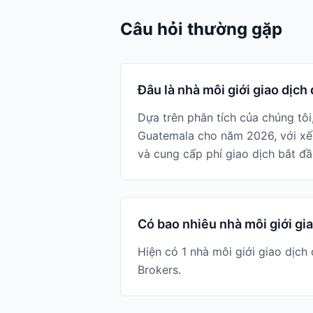
Câu hỏi thường gặp
Đâu là nhà môi giới giao dịc
Dựa trên phân tích của chúng tôi
Guatemala cho năm 2026, với xế
và cung cấp phí giao dịch bắt đ
Có bao nhiêu nhà môi giới gi
Hiện có 1 nhà môi giới giao dịc
Brokers.