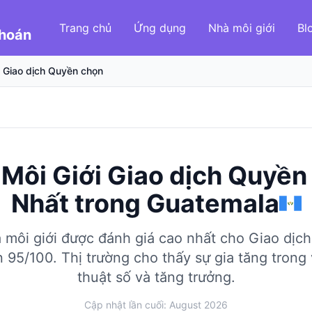
Trang chủ
Ứng dụng
Nhà môi giới
Bl
Khoán
Giao dịch Quyền chọn
Môi Giới Giao dịch Quyền
Nhất
trong
Guatemala
 môi giới được đánh giá cao nhất cho Giao dịc
n 95/100.
Thị trường cho thấy sự gia tăng trong
thuật số và tăng trưởng.
Cập nhật lần cuối: August 2026