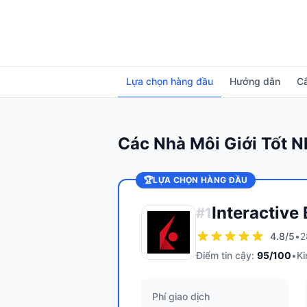
Lựa chọn hàng đầu
Hướng dẫn
Câ
Các Nhà Môi Giới Tốt N
🏆
LỰA CHỌN HÀNG ĐẦU
Interactive
#
1
4.8
/5
•
2
Điểm tin cậy:
95
/100
•
Ki
Phí giao dịch