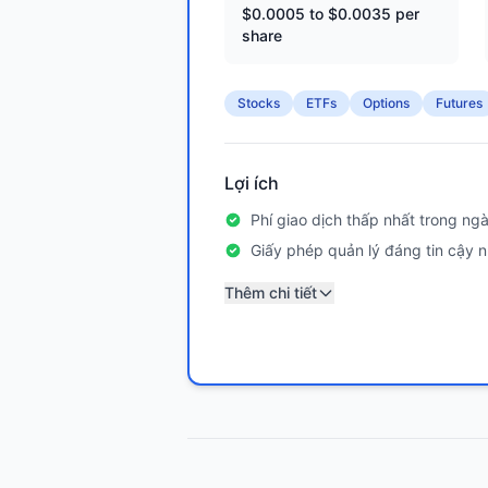
$0.0005 to $0.0035 per
share
Stocks
ETFs
Options
Futures
Lợi ích
Phí giao dịch thấp nhất trong ng
Giấy phép quản lý đáng tin cậy n
Thêm chi tiết