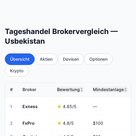
Tageshandel Brokervergleich —
Usbekistan
Übersicht
Aktien
Devisen
Optionen
Krypto
#
Broker
Bewertung
Mindestanlage
↕
↕
1
Exness
★
4.85
/5
—
2
FxPro
★
4.8
/5
$100