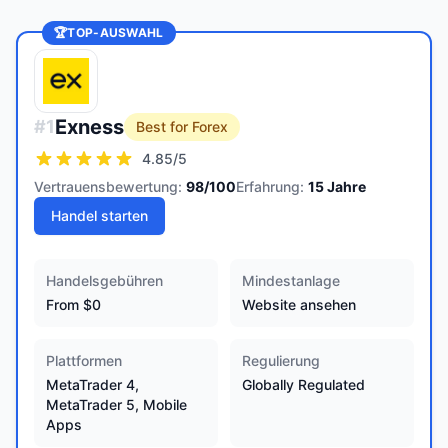
🏆
TOP-AUSWAHL
Exness
#
1
Best for Forex
4.85
/5
Vertrauensbewertung:
98
/100
Erfahrung:
15
Jahre
Handel starten
Handelsgebühren
Mindestanlage
From $0
Website ansehen
Plattformen
Regulierung
MetaTrader 4,
Globally Regulated
MetaTrader 5, Mobile
Apps