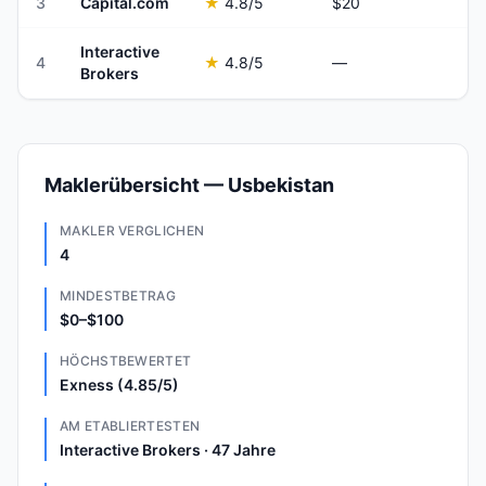
3
Capital.com
★
4.8
/5
$20
Interactive
4
★
4.8
/5
—
Brokers
Maklerübersicht — Usbekistan
MAKLER VERGLICHEN
4
MINDESTBETRAG
$0–$100
HÖCHSTBEWERTET
Exness (4.85/5)
AM ETABLIERTESTEN
Interactive Brokers · 47 Jahre