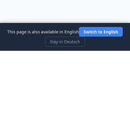
This page is also available in English
Switch to English
Stay in Deutsch
Three Investeers
Lernen Sie Handel und Finanzen mit dem
anfängerfreundlichsten Börsensimulator-Spiel.
Schnellzugriff