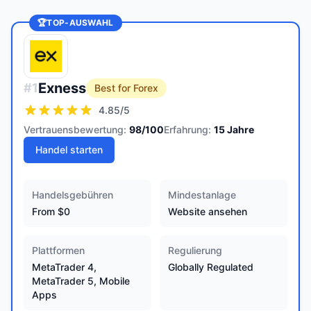
🏆
TOP-AUSWAHL
Exness
#
1
Best for Forex
4.85
/5
Vertrauensbewertung:
98
/100
Erfahrung:
15
Jahre
Handel starten
Handelsgebühren
Mindestanlage
From $0
Website ansehen
Plattformen
Regulierung
MetaTrader 4,
Globally Regulated
MetaTrader 5, Mobile
Apps