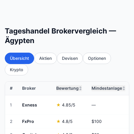
Tageshandel Brokervergleich —
Ägypten
Übersicht
Aktien
Devisen
Optionen
Krypto
#
Broker
Bewertung
Mindestanlage
↕
↕
1
Exness
★
4.85
/5
—
2
FxPro
★
4.8
/5
$100