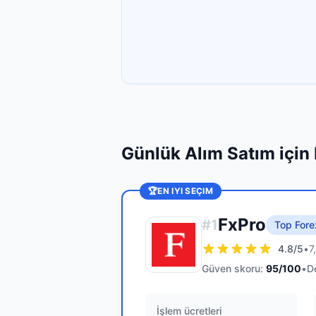
Günlük Alım Satım için 
🏆
EN IYI SEÇIM
FxPro
#
1
Top Fore
4.8
/5
•
7
Güven skoru:
95
/100
•
D
İşlem ücretleri