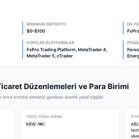
MINIMUM DEPOZITO
EN YÜ
$0–$100
FxPro
POPÜLER PLATFORMLAR
PIYAS
FxPro Trading Platform, MetaTrader 4,
Forex
MetaTrader 5, cTrader
Energ
icaret Düzenlemeleri ve Para Birimi
önce kontrol etmeniz gereken önemli yerel bilgiler.
YEREL PARA BIRIMI
PIY
KRW (₩)
AB/A
taz
ulu