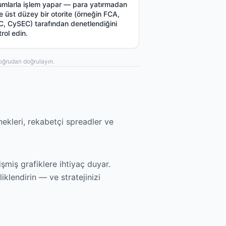
umlarla işlem yapar — para yatırmadan
e üst düzey bir otorite (örneğin FCA,
C, CySEC) tarafından denetlendiğini
rol edin.
 doğrudan doğrulayın.
ekleri, rekabetçi spreadler ve
işmiş grafiklere ihtiyaç duyar.
klendirin — ve stratejinizi