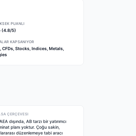
KSEK PUANLI
 (4.8/5)
ALAR KAPSANIYOR
, CFDs, Stocks, Indices, Metals,
ies
ASA ÇERÇEVESI
EA dışında, AB tarzı bir yatırımcı
minat planı yoktur. Çoğu sakin,
slararası düzenlemeye tabi aracı