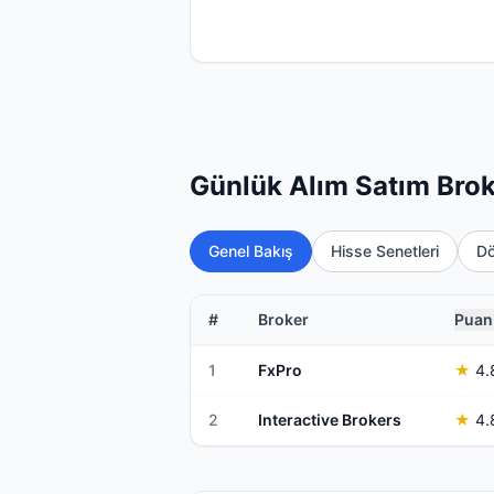
Günlük Alım Satım Brok
Genel Bakış
Hisse Senetleri
Dö
#
Broker
Puan
1
FxPro
★
4.
2
Interactive Brokers
★
4.