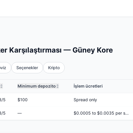
er Karşılaştırması — Güney Kore
viz
Seçenekler
Kripto
Minimum depozito
İşlem ücretleri
↕
↕
8
/5
$100
Spread only
8
/5
—
$0.0005 to $0.0035 per share