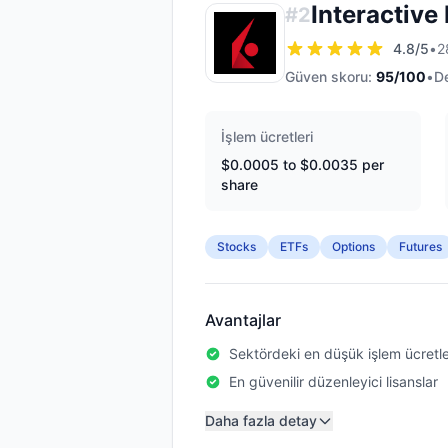
Interactive
#
2
4.8
/5
•
2
Güven skoru:
95
/100
•
D
İşlem ücretleri
$0.0005 to $0.0035 per
share
Stocks
ETFs
Options
Futures
Avantajlar
Sektördeki en düşük işlem ücretle
En güvenilir düzenleyici lisanslar
Daha fazla detay