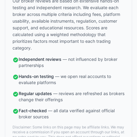
Our broker reviews are based on extensive hands-on
testing and independent research. We evaluate each
broker across multiple criteria including fees, platform
usability, available instruments, regulation, customer
support, and educational resources. Scores are
calculated using a weighted methodology that
prioritizes factors most important to each trading
category.
Independent reviews
— not influenced by broker
partnerships
Hands-on testing
— we open real accounts to
evaluate platforms
Regular updates
— reviews are refreshed as brokers
change their offerings
Fact-checked
— all data verified against official
broker sources
Disclaimer: Some links on this page may be affiliate links. We may
receive a commission if you open an account through our links, at
no extra cost to you. This does not affect our ratings or editorial