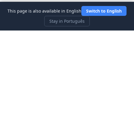
This page is also available in English
Switch to English
Stay in Português
Three Investeers
Aprenda sobre negociação e finanças com o simulador de
mercado de ações mais amigável para iniciantes.
Links Rápidos
Início
Blogue