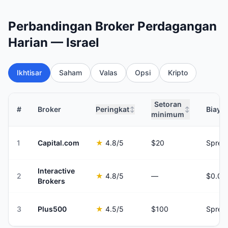
Perbandingan Broker Perdagangan
Harian — Israel
Ikhtisar
Saham
Valas
Opsi
Kripto
Setoran
#
Broker
Peringkat
Biaya
↕
↕
minimum
1
Capital.com
★
4.8
/5
$20
Sprea
Interactive
2
★
4.8
/5
—
Brokers
3
Plus500
★
4.5
/5
$100
Sprea