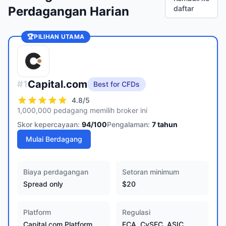
Perdagangan Harian
daftar
🏆
PILIHAN UTAMA
Capital.com
#
1
Best for CFDs
4.8
/5
1,000,000 pedagang memilih broker ini
Skor kepercayaan:
94
/100
Pengalaman:
7
tahun
Mulai Berdagang
Biaya perdagangan
Setoran minimum
Spread only
$20
Platform
Regulasi
Capital.com Platform,
FCA, CySEC, ASIC,