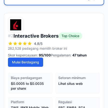
Interactive Brokers
#
2
Top Choice
4.8
/5
282,528 pedagang memilih broker ini
Skor kepercayaan:
95
/100
Pengalaman:
47
tahun
Mulai Berdagang
Biaya perdagangan
Setoran minimum
$0.0005 to $0.0035
Lihat situs web
per share
Platform
Regulasi
TWS, IBKR Mobile, Web
SEC, FINRA, FCA,