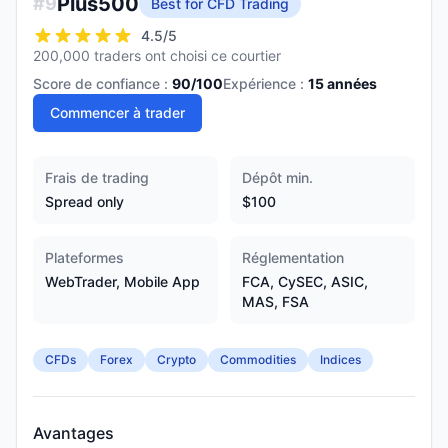
Plus500
#
9
Best for CFD Trading
4.5
/5
200,000 traders ont choisi ce courtier
Score de confiance :
90
/100
Expérience :
15
années
Commencer à trader
Frais de trading
Dépôt min.
Spread only
$100
Plateformes
Réglementation
WebTrader, Mobile App
FCA, CySEC, ASIC,
MAS, FSA
CFDs
Forex
Crypto
Commodities
Indices
Avantages