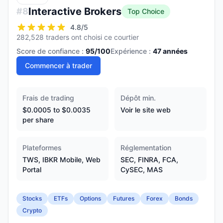
Interactive Brokers
#
8
Top Choice
4.8
/5
282,528 traders ont choisi ce courtier
Score de confiance :
95
/100
Expérience :
47
années
Commencer à trader
Frais de trading
Dépôt min.
$0.0005 to $0.0035
Voir le site web
per share
Plateformes
Réglementation
TWS, IBKR Mobile, Web
SEC, FINRA, FCA,
Portal
CySEC, MAS
Stocks
ETFs
Options
Futures
Forex
Bonds
Crypto