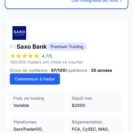
Lire l'intégralité de l'avis
Saxo Bank
#
2
Premium Trading
4.7
/5
160,000 traders ont choisi ce courtier
Score de confiance :
97
/100
Expérience :
30
années
Commencer à trader
Frais de trading
Dépôt min.
Variable
$2000
Plateformes
Réglementation
SaxoTraderGO,
FCA, CySEC, MAS,