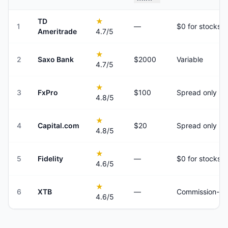
TD
★
1
—
$0 for stocks 
Ameritrade
4.7
/5
★
2
Saxo Bank
$2000
Variable
4.7
/5
★
3
FxPro
$100
Spread only
4.8
/5
★
4
Capital.com
$20
Spread only
4.8
/5
★
5
Fidelity
—
$0 for stocks 
4.6
/5
★
6
XTB
—
Commission-fre
4.6
/5