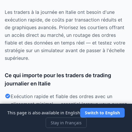
Les traders à la journée en Italie ont besoin d'une
exécution rapide, de coûts par transaction réduits et
de graphiques avancés. Priorisez les courtiers offrant
un accès direct au marché, un routage des ordres
fiable et des données en temps réel — et testez votre
stratégie sur un simulateur avant de passer à l'échelle
supérieure.
Ce qui importe pour les traders de trading
journalier en Italie
Exécution rapide et fiable des ordres avec un
glissement minimal — essentiel lorsque vous ouvrez
et fermez des positions plusieurs fois par jour.
This page is also available in English
Switch to English
Faibles commissions par transaction et écarts
Stay in Français
réduits, car le trading fréquent multiplie chaque